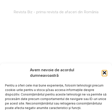
Revista Biz - prima revista de afaceri din România
Avem nevoie de acordul
dumneavoastră
Pentru a oferi cele mai bune experiențe, folosim tehnologii precum
cookie-urile pentru a stoca și/sau accesa informațiile despre
dispozitiv. Consimțământul pentru aceste tehnologii ne va permite să
procesăm date precum comportamentul de navigare sau ID-uri unice
pe acest site. Neconsimțământul sau retragerea consimțământului
poate afecta negativ anumite caracteristici și funcții.