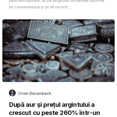
plină desfășurare, iar pe lângă performanțele sportive
se consemnează și un alt record:...
Cristi Dorombach
După aur și prețul argintului a
crescut cu peste 260% într-un