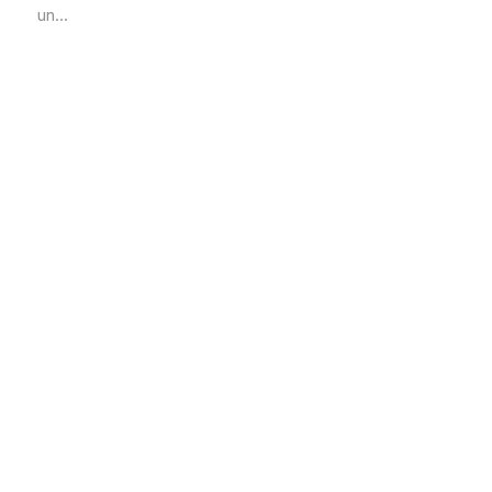
un...