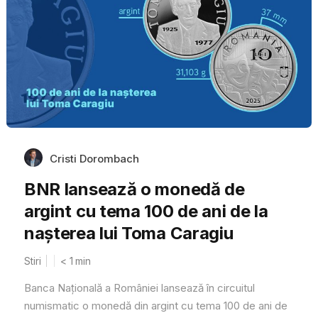
Cristi Dorombach
BNR lansează o monedă de
argint cu tema 100 de ani de la
nașterea lui Toma Caragiu
Stiri
< 1
min
Banca Națională a României lansează în circuitul
numismatic o monedă din argint cu tema 100 de ani de