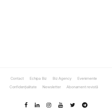
Contact
Echipa Biz
Biz Agency
Evenimente
Confidențialitate
Newsletter
Abonament revistă