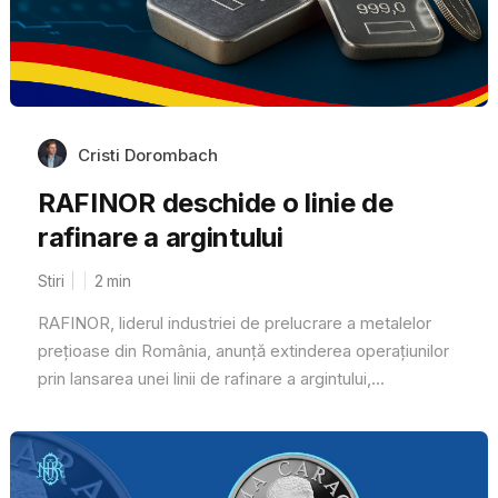
Cristi Dorombach
RAFINOR deschide o linie de
rafinare a argintului
Stiri
2
min
RAFINOR, liderul industriei de prelucrare a metalelor
prețioase din România, anunță extinderea operațiunilor
prin lansarea unei linii de rafinare a argintului,...