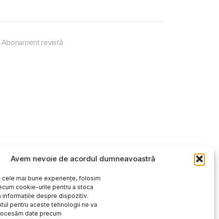
Abonament revistă
Avem nevoie de acordul dumneavoastră
i cele mai bune experiențe, folosim
ecum cookie-urile pentru a stoca
 informațiile despre dispozitiv.
ul pentru aceste tehnologii ne va
procesăm date precum