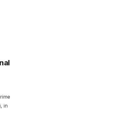
onal
prime
, in