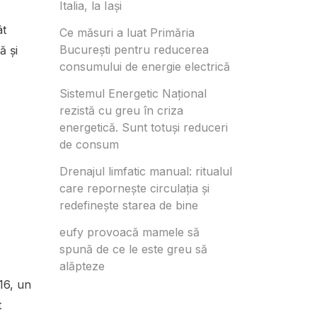
Italia, la Iași
ât
Ce măsuri a luat Primăria
București pentru reducerea
ă și
consumului de energie electrică
Sistemul Energetic Național
rezistă cu greu în criza
energetică. Sunt totuși reduceri
de consum
Drenajul limfatic manual: ritualul
care repornește circulația și
a
redefinește starea de bine
eufy provoacă mamele să
spună de ce le este greu să
alăpteze
016, un
t