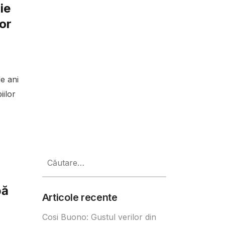
ie
or
e ani
iilor
Caută
după:
bă
Articole recente
Cosi Buono: Gustul verilor din