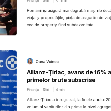
Finanțe
Stiri
< 1
min
Românii își asigură mai degrabă mașinile dec
viața și proprietățile, piața de asigurări de viaț
cea de property fiind subdezvoltate,...
Oana Voinea
Allianz-Ţiriac, avans de 16% 
primelor brute subscrise
Finanțe
Stiri
4
min
Allianz-Ţiriac a înregistrat, la finele anului 2
volum al veniturilor din prime la nivel agrega