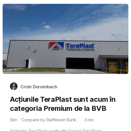
Cristi Dorombach
Acțiunile TeraPlast sunt acum în
categoria Premium de la BVB
Stiri
Companii by Raiffeisen Bank
3
min
Acțiunile TeraPlast, parte din Grupul TeraPlast,