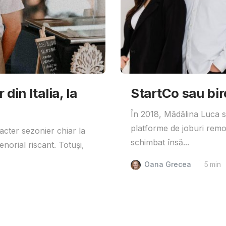
din Italia, la
StartCo sau bir
În 2018, Mădălina Luca s-
platforme de joburi remo
acter sezonier chiar la
schimbat însă...
enorial riscant. Totuși,
Oana Grecea
5
min