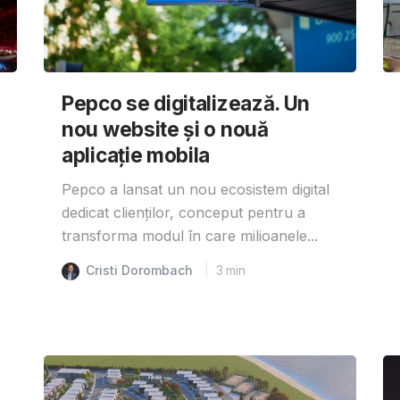
Pepco se digitalizează. Un
nou website și o nouă
aplicație mobila
Pepco a lansat un nou ecosistem digital
dedicat clienților, conceput pentru a
transforma modul în care milioanele...
Cristi Dorombach
3
min