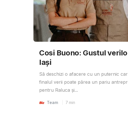
Cosi Buono: Gustul verilor 
Iași
Să deschizi o afacere cu un puternic car
finalul verii poate părea un pariu antrepr
pentru Raluca și...
Team
7
min