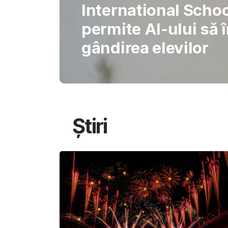
Gabriel Barliga
Oana Gheorghiu: Cu
pentru schimbare
Știri