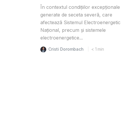
În contextul condițiilor excepționale
generate de seceta severã, care
afecteazã Sistemul Electroenergetic
Național, precum și sistemele
electroenergetice...
Cristi Dorombach
< 1
min