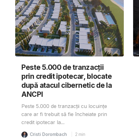
Peste 5.000 de tranzacții
prin credit ipotecar, blocate
după atacul cibernetic de la
ANCPI
Peste 5.000 de tranzacții cu locuințe
care ar fi trebuit să fie încheiate prin
credit ipotecar la...
Cristi Dorombach
2
min