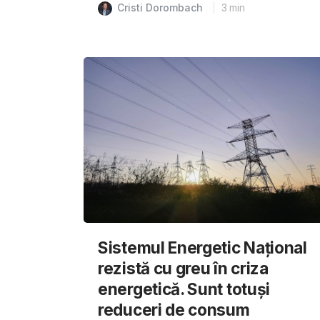
Cristi Dorombach
3
min
Sistemul Energetic Național
rezistă cu greu în criza
energetică. Sunt totuși
reduceri de consum