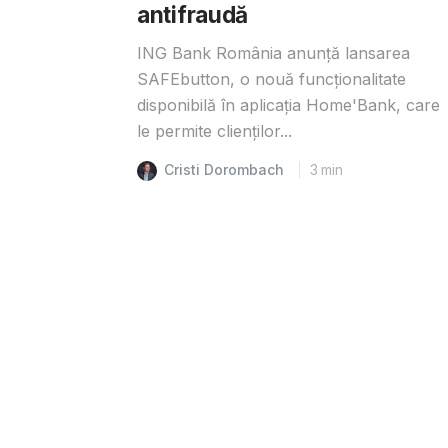
antifraudă
ING Bank România anunță lansarea
SAFEbutton, o nouă funcționalitate
disponibilă în aplicația Home'Bank, care
le permite clienților...
Cristi Dorombach
3
min