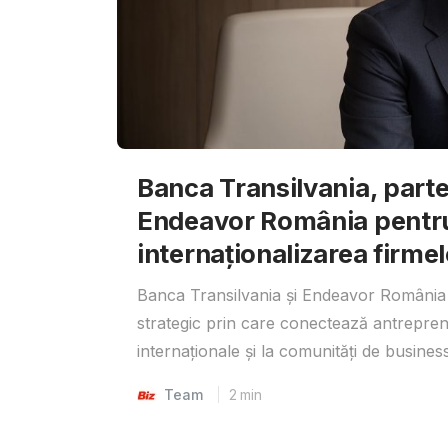
Banca Transilvania, parte
Endeavor România pentr
internaționalizarea firmel
Banca Transilvania și Endeavor România 
strategic prin care conectează antrepreno
internaționale și la comunități de business
Team
2
min