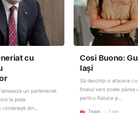
neriat cu
Cosi Buono: Gust
u
Iași
or
Să deschizi o afacere cu
finalul verii poate părea 
lansează un parteneriat
pentru Raluca și...
rii la piețe
 românești din...
Team
7
min