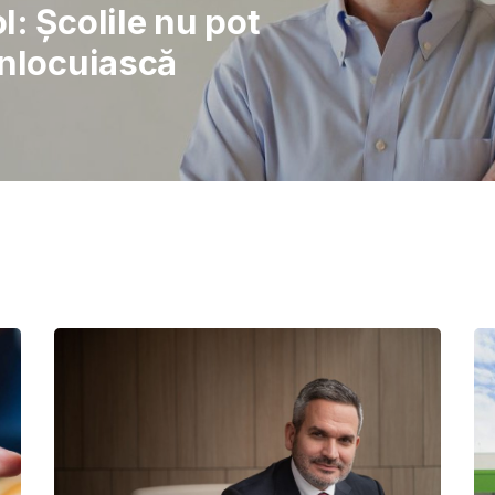
 Curajul de a lupta
are