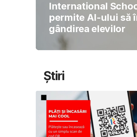
Gabriel Barliga
Oana Gheorghiu:
pentru schimb
Știri