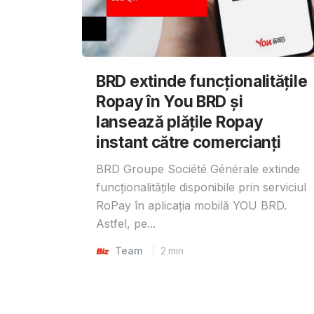
BRD extinde funcționalitățile
Ropay în You BRD și
lansează plățile Ropay
instant către comercianți
BRD Groupe Société Générale extinde
funcționalitățile disponibile prin serviciul
RoPay în aplicația mobilă YOU BRD.
Astfel, pe...
Team
2
min