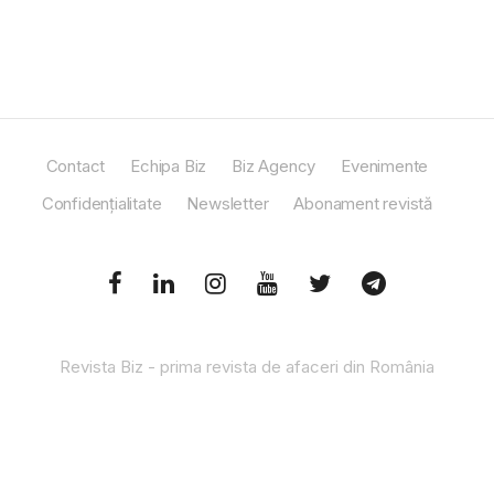
Contact
Echipa Biz
Biz Agency
Evenimente
Confidențialitate
Newsletter
Abonament revistă
Revista Biz - prima revista de afaceri din România