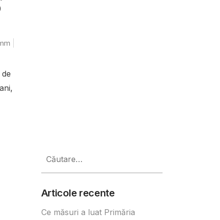
0
mm
 de
ani,
Caută
după:
Articole recente
Ce măsuri a luat Primăria