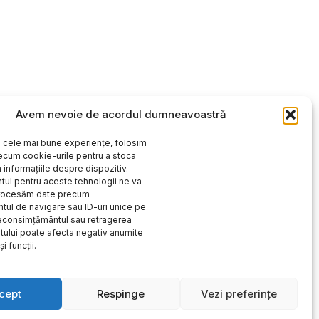
Avem nevoie de acordul dumneavoastră
i cele mai bune experiențe, folosim
ecum cookie-urile pentru a stoca
 informațiile despre dispozitiv.
ul pentru aceste tehnologii ne va
procesăm date precum
ul de navigare sau ID-uri unice pe
Neconsimțământul sau retragerea
ului poate afecta negativ anumite
și funcții.
cept
Respinge
Vezi preferințe