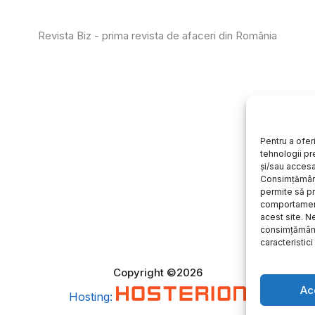
Revista Biz - prima revista de afaceri din România
Pentru a ofer
tehnologii pr
și/sau accesa
Consimțământ
permite să 
comportament
acest site. 
consimțământ
caracteristici 
Copyright ©2026
Ac
Hosting: