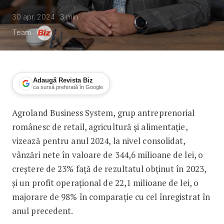
30 apr. 2024
3
min
Team
Adaugă Revista Biz
ca sursă preferată în Google
Agroland Business System, grup antreprenorial
Agroland Business System vrea vânzări n
românesc de retail, agricultură și alimentație,
vizează pentru anul 2024, la nivel consolidat,
vânzări nete în valoare de 344,6 milioane de lei, o
creștere de 23% față de rezultatul obținut în 2023,
și un profit operațional de 22,1 milioane de lei, o
majorare de 98% în comparație cu cel înregistrat în
anul precedent.