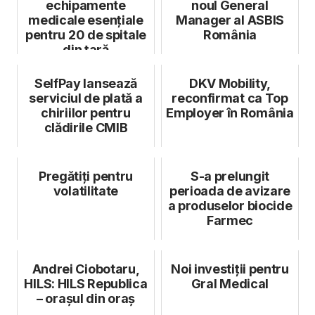
echipamente
noul General
medicale esențiale
Manager al ASBIS
pentru 20 de spitale
România
din țară
SelfPay lansează
DKV Mobility,
serviciul de plată a
reconfirmat ca Top
chiriilor pentru
Employer în România
clădirile CMIB
Pregătiți pentru
S-a prelungit
volatilitate
perioada de avizare
a produselor biocide
Farmec
Andrei Ciobotaru,
Noi investiții pentru
HILS: HILS Republica
Gral Medical
– orașul din oraș