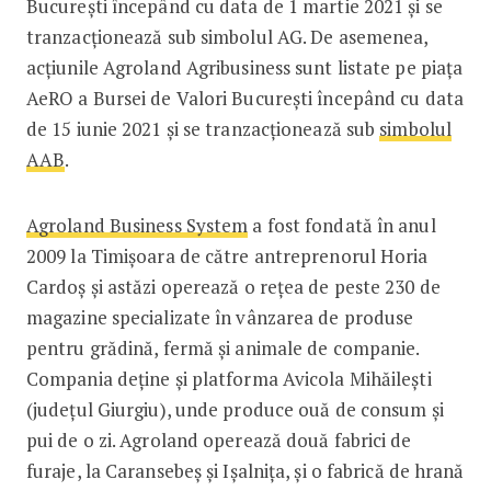
București începând cu data de 1 martie 2021 și se
tranzacționează sub simbolul AG. De asemenea,
acțiunile Agroland Agribusiness sunt listate pe piața
AeRO a Bursei de Valori București începând cu data
de 15 iunie 2021 și se tranzacționează sub
simbolul
AAB
.
Agroland Business System
a fost fondată în anul
2009 la Timișoara de către antreprenorul Horia
Cardoș și astăzi operează o rețea de peste 230 de
magazine specializate în vânzarea de produse
pentru grădină, fermă și animale de companie.
Compania deține și platforma Avicola Mihăilești
(județul Giurgiu), unde produce ouă de consum și
pui de o zi. Agroland operează două fabrici de
furaje, la Caransebeș și Ișalnița, și o fabrică de hrană