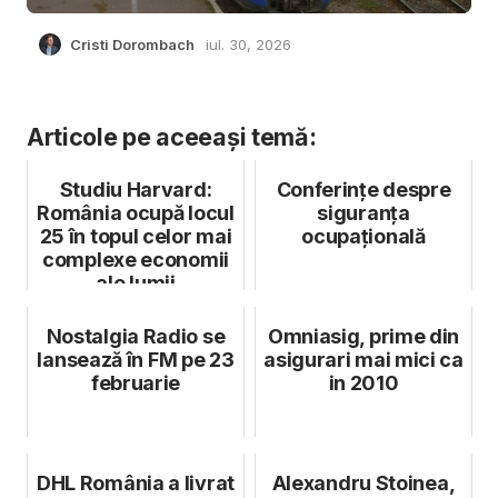
Cristi Dorombach
iul. 30, 2026
Articole pe aceeași temă:
Studiu Harvard:
Conferințe despre
România ocupă locul
siguranța
25 în topul celor mai
ocupațională
complexe economii
ale lumii
Nostalgia Radio se
Omniasig, prime din
lansează în FM pe 23
asigurari mai mici ca
februarie
in 2010
DHL România a livrat
Alexandru Stoinea,