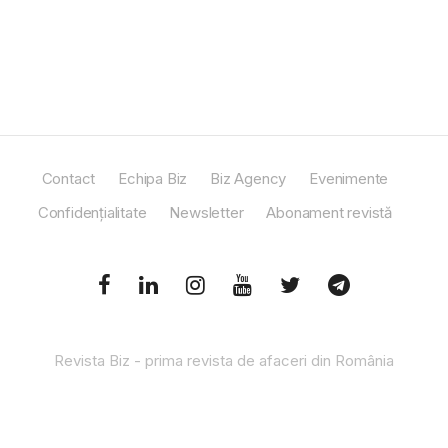
Contact
Echipa Biz
Biz Agency
Evenimente
Confidențialitate
Newsletter
Abonament revistă
Revista Biz - prima revista de afaceri din România