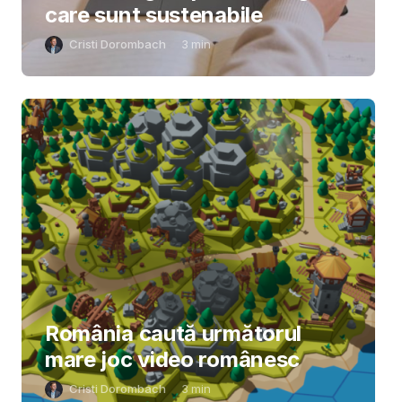
care sunt sustenabile
Cristi Dorombach
3
min
România caută următorul
mare joc video românesc
Cristi Dorombach
3
min