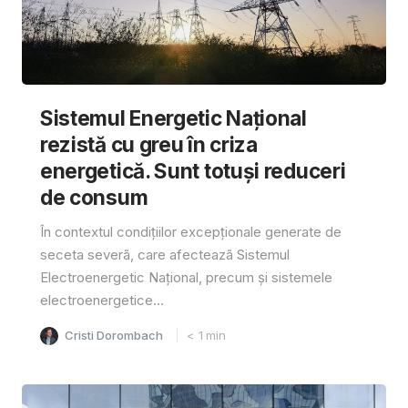
Sistemul Energetic Național
rezistă cu greu în criza
energetică. Sunt totuși reduceri
de consum
În contextul condițiilor excepționale generate de
seceta severã, care afecteazã Sistemul
Electroenergetic Național, precum și sistemele
electroenergetice...
Cristi Dorombach
< 1
min