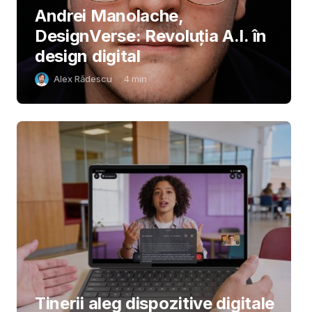
Andrei Manolache,
DesignVerse: Revoluția A.I. în
design digital
Alex Rădescu
4
min
Tinerii aleg dispozitive digitale