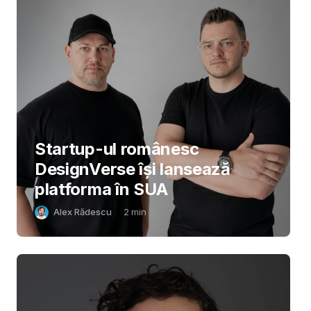
Startup-ul românesc
DesignVerse își lansează
platforma în SUA
Alex Rădescu
2
min