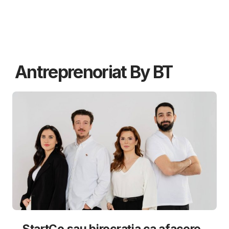
Antreprenoriat By BT
StartCo sau birocrația ca afacere