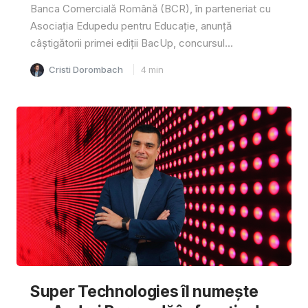
Banca Comercială Română (BCR), în parteneriat cu
Asociația Edupedu pentru Educație, anunță
câștigătorii primei ediții BacUp, concursul...
Cristi Dorombach
4
min
Super Technologies îl numește