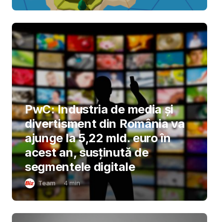
PwC: Industria de media și
divertisment din România va
ajunge la 5,22 mld. euro în
acest an, susținută de
segmentele digitale
Team
4
min