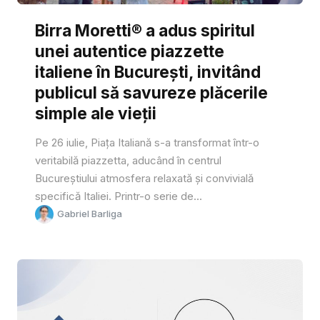
Birra Moretti® a adus spiritul
unei autentice piazzette
italiene în București, invitând
publicul să savureze plăcerile
simple ale vieții
Pe 26 iulie, Piața Italiană s-a transformat într-o
veritabilă piazzetta, aducând în centrul
Bucureștiului atmosfera relaxată și convivială
specifică Italiei. Printr-o serie de...
Gabriel Barliga