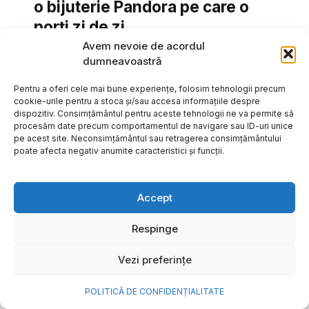
o bijuterie Pandora pe care o
porți zi de zi
Avem nevoie de acordul
Vara este, pentru mulți dintre noi, anotimpul în care
dumneavoastră
se întâmplă cele mai importante lucruri. Plecăm în
vacanțe pe care le planificăm luni...
Pentru a oferi cele mai bune experiențe, folosim tehnologii precum
cookie-urile pentru a stoca și/sau accesa informațiile despre
Cristiana Todiresei
dispozitiv. Consimțământul pentru aceste tehnologii ne va permite să
procesăm date precum comportamentul de navigare sau ID-uri unice
pe acest site. Neconsimțământul sau retragerea consimțământului
poate afecta negativ anumite caracteristici și funcții.
Accept
Respinge
Vezi preferințe
POLITICĂ DE CONFIDENȚIALITATE