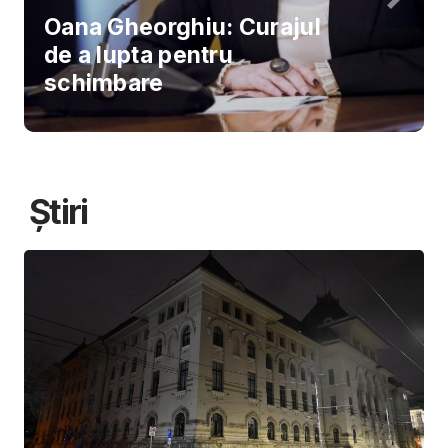
Oana Gheorghiu: Curajul
de a lupta pentru
schimbare
Știri