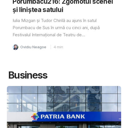
Porumbacu216: Zgomotul scenei
și liniștea satului
Iulia Mizgan și Tudor Chirilă au ajuns în satul
Porumbacu de Sus în urmă cu cinci ani, după
Festivalul Internațional de Teatru de...
Ovidiu Neagoe
4
min
Business