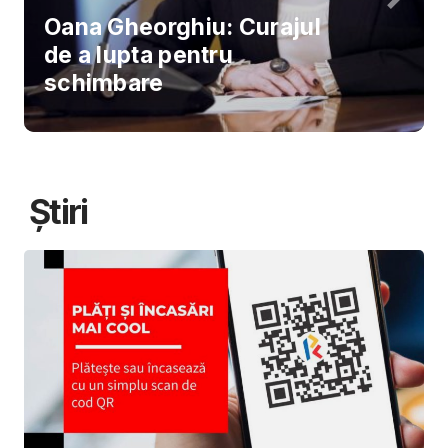
Oana Gheorghiu: Curajul
de a lupta pentru
schimbare
Știri