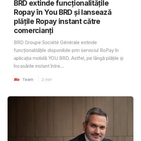
BRD extinde funcționalitățile
Ropay în You BRD și lansează
plățile Ropay instant către
comercianți
BRD Groupe Société Générale extinde
funcționalitățile disponibile prin serviciul RoPay în
aplicația mobilă YOU BRD. Astfel, pe lângă plățile și
încasările instant între...
Team
2
min