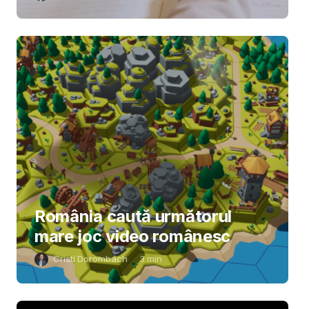
România caută următorul
mare joc video românesc
Cristi Dorombach
3
min