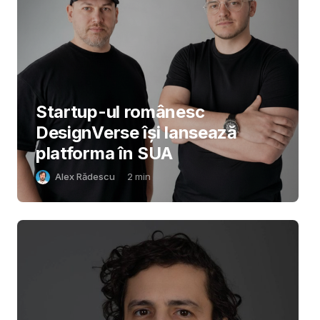
Startup-ul românesc
DesignVerse își lansează
platforma în SUA
Alex Rădescu
2
min