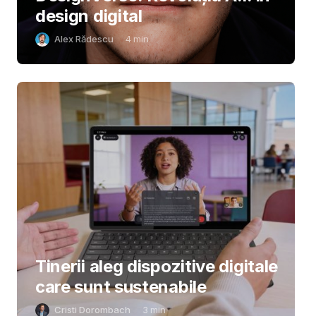
design digital
Alex Rădescu
4
min
Tinerii aleg dispozitive digitale
care sunt sustenabile
Cristi Dorombach
3
min