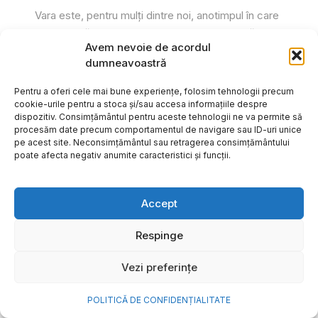
Vara este, pentru mulți dintre noi, anotimpul în care
se întâmplă cele mai importante lucruri. Plecăm în
Avem nevoie de acordul
vacanțe pe care le planificăm luni...
dumneavoastră
Cristiana Todiresei
Pentru a oferi cele mai bune experiențe, folosim tehnologii precum
cookie-urile pentru a stoca și/sau accesa informațiile despre
dispozitiv. Consimțământul pentru aceste tehnologii ne va permite să
procesăm date precum comportamentul de navigare sau ID-uri unice
pe acest site. Neconsimțământul sau retragerea consimțământului
poate afecta negativ anumite caracteristici și funcții.
Accept
Respinge
Vezi preferințe
POLITICĂ DE CONFIDENȚIALITATE
NOVA Power & Gas: un program