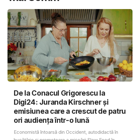
De la Conacul Grigorescu la
Digi24: Juranda Kirschner și
emisiunea care a crescut de patru
ori audiența într-o lună
Economistă întoarsă din Occident, autodidactă în
bucătărie și promotoare a mișcării Slow Food în