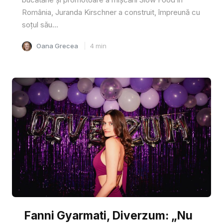
România, Juranda Kirschner a construit, împreună cu
soțul său...
Oana Grecea
4
min
Fanni Gyarmati, Diverzum: „Nu