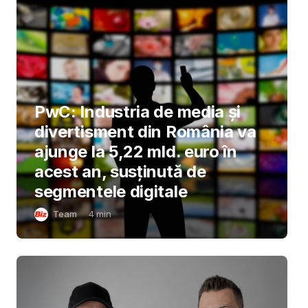
PwC: Industria de media și
divertisment din România va
ajunge la 5,22 mld. euro în
acest an, susținută de
segmentele digitale
Team
4
min