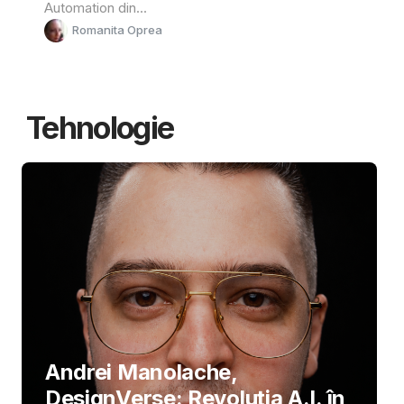
Automation din...
Romanita Oprea
Tehnologie
Andrei Manolache,
DesignVerse: Revoluția A.I. în