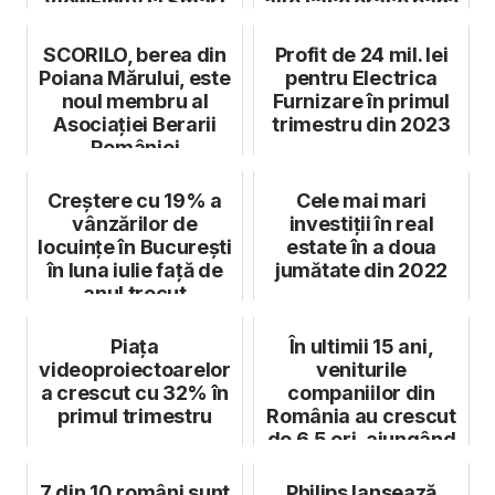
ViewFinity și Smart
alte șase orașe până
Monitor
la finalu...
SCORILO, berea din
Profit de 24 mil. lei
Poiana Mărului, este
pentru Electrica
noul membru al
Furnizare în primul
Asociației Berarii
trimestru din 2023
României
Creștere cu 19% a
Cele mai mari
vânzărilor de
investiții în real
locuințe în București
estate în a doua
în luna iulie față de
jumătate din 2022
anul trecut
Piața
În ultimii 15 ani,
videoproiectoarelor
veniturile
a crescut cu 32% în
companiilor din
primul trimestru
România au crescut
de 6,5 ori, ajungând
la peste 2.600...
7 din 10 români sunt
Philips lansează