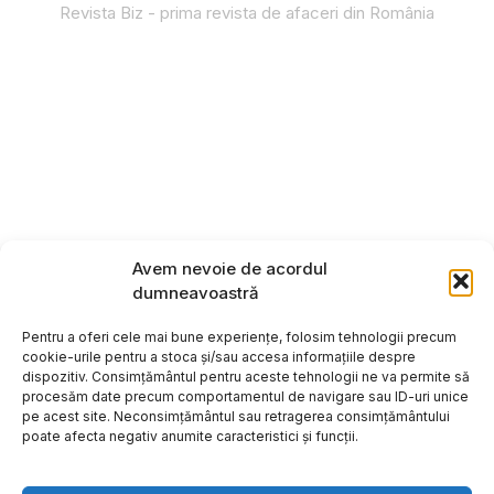
Revista Biz - prima revista de afaceri din România
Avem nevoie de acordul
dumneavoastră
Pentru a oferi cele mai bune experiențe, folosim tehnologii precum
cookie-urile pentru a stoca și/sau accesa informațiile despre
dispozitiv. Consimțământul pentru aceste tehnologii ne va permite să
procesăm date precum comportamentul de navigare sau ID-uri unice
pe acest site. Neconsimțământul sau retragerea consimțământului
poate afecta negativ anumite caracteristici și funcții.