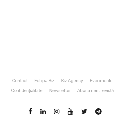
Contact
Echipa Biz
Biz Agency
Evenimente
Confidențialitate
Newsletter
Abonament revistă