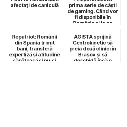
afectați de caniculă
prima serie de căști
de gaming. Când vor
fi disponibile în
România și la ce
prețuri
Repatriot: Românii
AGISTA sprijină
din Spania trimit
Centrokinetic să
bani, transferă
preia două clinici în
expertiză și atitudine
Brașov și să
sănătoasă și nu-și
deschidă încă o
pierd...
clinică în Bucur...