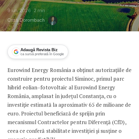
9 iun. 2026
2
min
Cristi Dorombach
Adaugă Revista Biz
ca sursă preferată în Google
Eurowind Energy România a obținut autorizațiile de
Eurowind Energy România a primit auto
construire pentru proiectul Siminoc, primul parc
hibrid eolian–fotovoltaic al Eurowind Energy
România, amplasat în județul Constanța, cu o
investiție estimată la aproximativ 65 de milioane de
euro. Proiectul beneficiază de sprijin prin
mecanismul Contractelor pentru Diferență (CfD),
ceea ce conferă stabilitate investiției și susține o