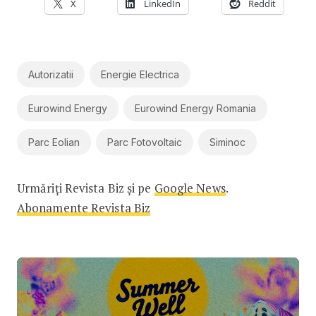
X
LinkedIn
Reddit
Autorizatii
Energie Electrica
Eurowind Energy
Eurowind Energy Romania
Parc Eolian
Parc Fotovoltaic
Siminoc
Urmăriți Revista Biz și pe
Google News
.
Abonamente Revista Biz