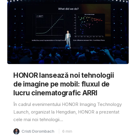
HONOR lansează noi tehnologii
de imagine pe mobil: fluxul de
lucru cinematografic ARRI
În cadrul evenimentului HONOR Imaging Technology
Launch, organizat la Hengdian, HONOR a prezentat
cele mai noi tehnologii...
Cristi Dorombach
6
min