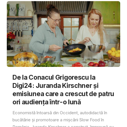
De la Conacul Grigorescu la
Digi24: Juranda Kirschner și
emisiunea care a crescut de patru
ori audiența într-o lună
Economistă întoarsă din Occident, autodidactă în
bucătărie și promotoare a mișcării Slow Food în
România, Juranda Kirschner a construit, împreună cu