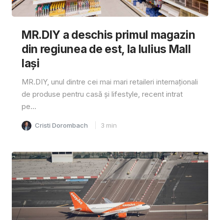
MR.DIY a deschis primul magazin
din regiunea de est, la Iulius Mall
Iași
MR.DIY, unul dintre cei mai mari retaileri internaționali
de produse pentru casă și lifestyle, recent intrat
pe...
Cristi Dorombach
3
min