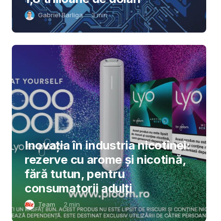
Gabriel Barliga
3
min
Inovația în industria nicotinei:
rezerve cu arome și nicotină,
fără tutun, pentru
consumatorii adulți
Team
2
min