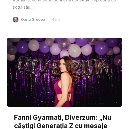
soțul său...
Oana Grecea
4
min
Fanni Gyarmati, Diverzum: „Nu
câștigi Generația Z cu mesaje