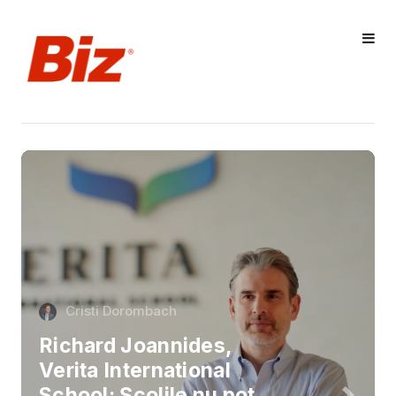
Cristi Dorombach
Richard Joannides,
Verita International
School: Școlile nu pot