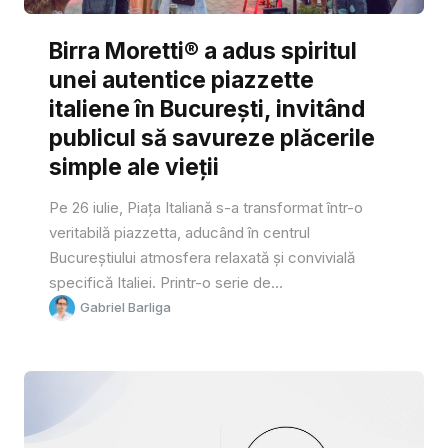
Birra Moretti® a adus spiritul
unei autentice piazzette
italiene în București, invitând
publicul să savureze plăcerile
simple ale vieții
Pe 26 iulie, Piața Italiană s-a transformat într-o
veritabilă piazzetta, aducând în centrul
Bucureștiului atmosfera relaxată și convivială
specifică Italiei. Printr-o serie de...
Gabriel Barliga