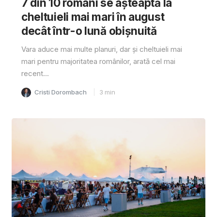
7 din 10 români se așteaptă la
cheltuieli mai mari în august
decât într-o lună obișnuită
Vara aduce mai multe planuri, dar și cheltuieli mai
mari pentru majoritatea românilor, arată cel mai
recent...
Cristi Dorombach
3
min