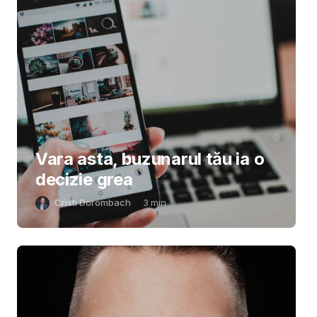
Vara asta, buzunarul tău ia o
decizie grea
Cristi Dorombach
3
min