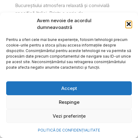
Bucureștiului atmosfera relaxată și convivială
specifică Italiei. Printr-o serie de...
Avem nevoie de acordul
Gabriel Barliga
dumneavoastră
Pentru a oferi cele mai bune experiențe, folosim tehnologii precum
cookie-urile pentru a stoca și/sau accesa informațiile despre
dispozitiv. Consimțământul pentru aceste tehnologii ne va permite să
procesăm date precum comportamentul de navigare sau ID-uri unice
pe acest site. Neconsimțământul sau retragerea consimțământului
poate afecta negativ anumite caracteristici și funcții.
Accept
Respinge
Vezi preferințe
Cum transformi cele mai
POLITICĂ DE CONFIDENȚIALITATE
frumoase amintiri ale verii într-