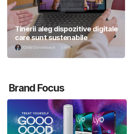
Tinerii aleg dispozitive digitale
care sunt sustenabile
Cristi Dorombach
3
min
Brand Focus