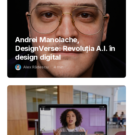
Andrei Manolache,
DesignVerse: Revoluția A.I. în
design digital
Alex Rădescu
4
min