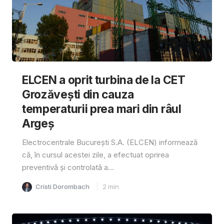
ELCEN a oprit turbina de la CET
Grozăvești din cauza
temperaturii prea mari din râul
Argeș
Electrocentrale București S.A. (ELCEN) informează
că, în cursul acestei zile, a efectuat oprirea
preventivă și controlată a...
Cristi Dorombach
2
min