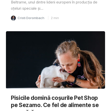
Beltrame, unul dintre liderii europeni în producția de
oțeluri speciale și...
Cristi Dorombach
2
min
Pisicile domină coșurile Pet Shop
pe Sezamo. Ce fel de alimente se