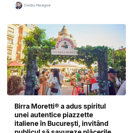
Ovidiu Neagoe
Birra Moretti® a adus spiritul
unei autentice piazzette
italiene în București, invitând
publicul să savureze plăcerile