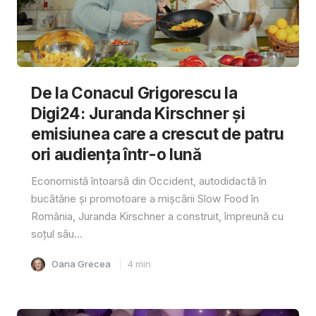
De la Conacul Grigorescu la
Digi24: Juranda Kirschner și
emisiunea care a crescut de patru
ori audiența într-o lună
Economistă întoarsă din Occident, autodidactă în
bucătărie și promotoare a mișcării Slow Food în
România, Juranda Kirschner a construit, împreună cu
soțul său...
Oana Grecea
4
min