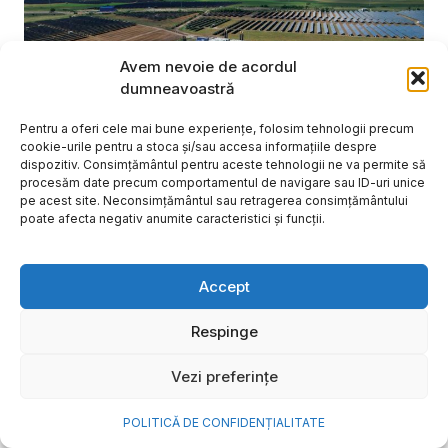
Avem nevoie de acordul
dumneavoastră
Pentru a oferi cele mai bune experiențe, folosim tehnologii precum
cookie-urile pentru a stoca și/sau accesa informațiile despre
dispozitiv. Consimțământul pentru aceste tehnologii ne va permite să
procesăm date precum comportamentul de navigare sau ID-uri unice
pe acest site. Neconsimțământul sau retragerea consimțământului
poate afecta negativ anumite caracteristici și funcții.
NOVA Power & Gas: un program
Accept
de investiții de un miliard de
euro și o nouă promisiune de
Respinge
brand: „Energie simplă. Pentru
Vezi preferințe
o viață mai bună”
POLITICĂ DE CONFIDENȚIALITATE
După aproape 20 de ani în care a investit în