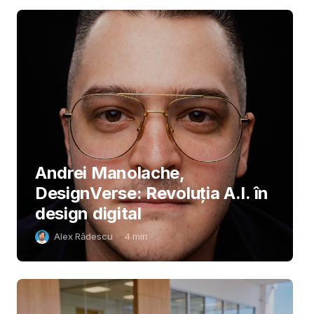
Andrei Manolache,
DesignVerse: Revoluția A.I. în
design digital
Alex Rădescu
4
min