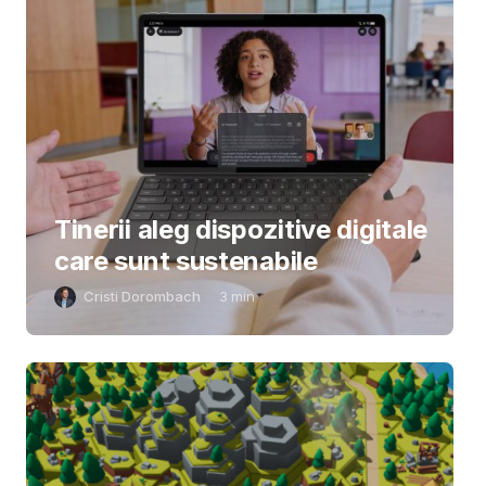
Tinerii aleg dispozitive digitale
care sunt sustenabile
Cristi Dorombach
3
min