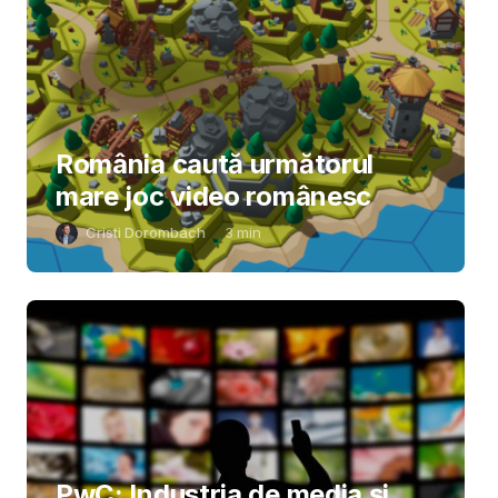
România caută următorul
mare joc video românesc
Cristi Dorombach
3
min
PwC: Industria de media și