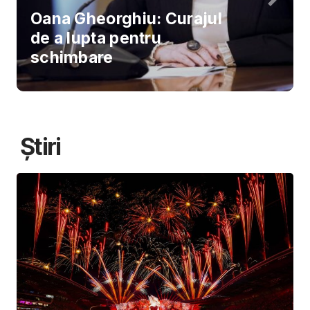
Oana Gheorghiu: Curajul
de a lupta pentru
schimbare
Știri