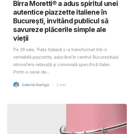
Birra Moretti® a adus spiritul unei
autentice piazzette italiene în
București, invitând publicul să
savureze plăcerile simple ale
vieții
Pe 26 iulie, Piața Italiană s-a transformat într-o
veritabilă piazzetta, aducând în centrul Bucureștiului
atmosfera relaxată și convivială specifică Italiei.
Printr-o serie de...
Gabriel Barliga
2
min