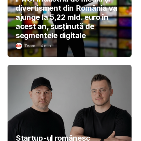
divertisment din România va
ajunge la 5,22 mld. euro în
acest an, susținută de
segmentele digitale
Team
4
min
Startup-ul românesc