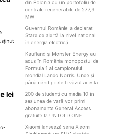
din Polonia cu un portofoliu de
centrale regenerabile de 277,3
MW
Guvernul României a declarat
e
Stare de alertă la nivel național
usținut
în energia electrică
Kaufland și Monster Energy au
adus în România monopostul de
Formula 1 al campionului
mondial Lando Norris. Unde și
până când poate fi văzut acesta
e lei
200 de studenți cu media 10 în
sesiunea de vară vor primi
abonamente General Access
gratuite la UNTOLD ONE
Xiaomi lansează seria Xiaomi
to-
SkyNomad: un SUV electric