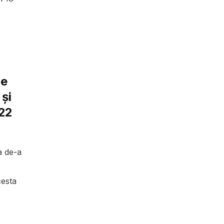
de
 și
022
a de-a
cesta