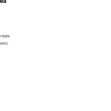
tea
ntate
ăsesc