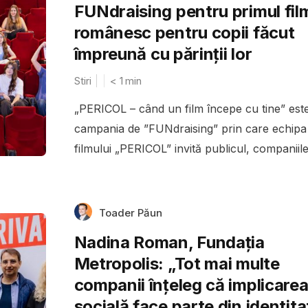
FUNdraising pentru primul fil
românesc pentru copii făcut
împreună cu părinții lor
Stiri
< 1
min
„PERICOL – când un film începe cu tine” est
campania de ”FUNdraising” prin care echipa
filmului „PERICOL” invită publicul, companiile 
Toader Păun
Nadina Roman, Fundația
Metropolis: „Tot mai multe
companii înțeleg că implicare
socială face parte din identit