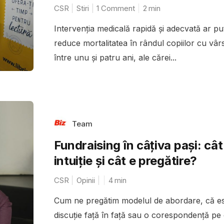
CSR
Stiri
1 Comment
2
min
Intervenţia medicală rapidă şi adecvată ar pu
reduce mortalitatea în rândul copiilor cu vâr
între unu şi patru ani, ale cărei...
Team
Fundraising în câțiva pași: cât
intuiție și cât e pregătire?
CSR
Opinii
4
min
Cum ne pregătim modelul de abordare, că es
discuție față în față sau o corespondență pe 