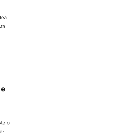
tea
sta
 e
te o
e-