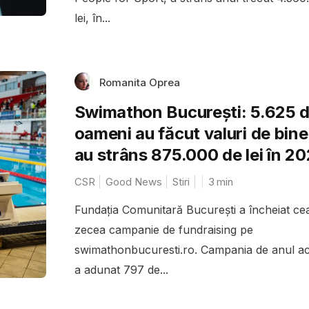
lei, în...
Romanita Oprea
Swimathon București: 5.625 
oameni au făcut valuri de bine
au strâns 875.000 de lei în 2
CSR
Good News
Stiri
3
min
Fundația Comunitară București a încheiat ce
zecea campanie de fundraising pe
swimathonbucuresti.ro. Campania de anul a
a adunat 797 de...