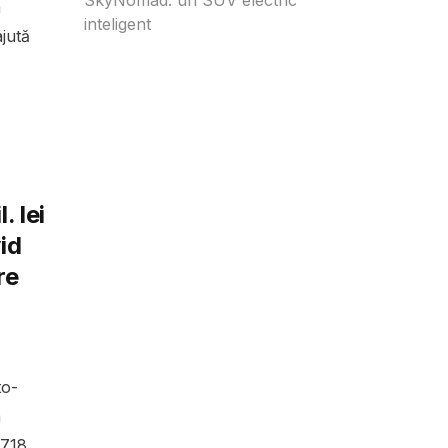
a
inteligent
jută
. lei
id
re
to-
a
.718