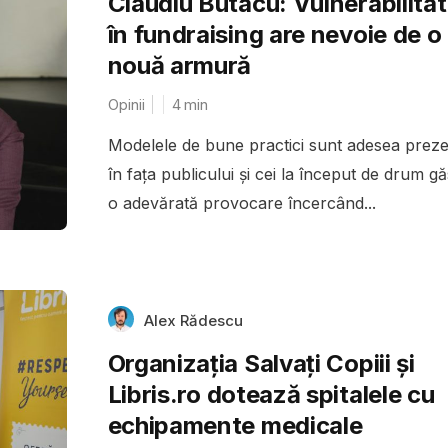
Claudiu Butacu: Vulnerabilita
în fundraising are nevoie de o
nouă armură
Opinii
4
min
Modelele de bune practici sunt adesea preze
în fața publicului și cei la început de drum g
o adevărată provocare încercând...
Alex Rădescu
Organizația Salvați Copiii și
Libris.ro dotează spitalele cu
echipamente medicale