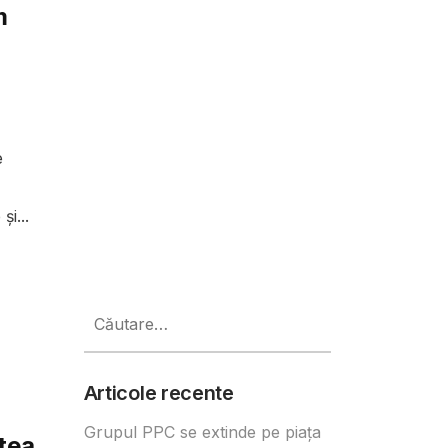
m
e
și...
Caută
după:
Articole recente
a
Grupul PPC se extinde pe piața
atea