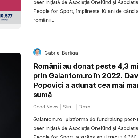
peer inițiată de Asociația OneKind și Asociați
People for Sport, împlinește 10 ani de când a
românii...
Gabriel Barliga
Românii au donat peste 4,3 mil
prin Galantom.ro în 2022. Dav
Popovici a adunat cea mai ma
sumă
Good News
Stiri
3
min
Galantom.ro, platforma de fundraising peer-
peer inițiată de Asociația OneKind și Asociați
People for Sport, a strâns anul trecut 4.360