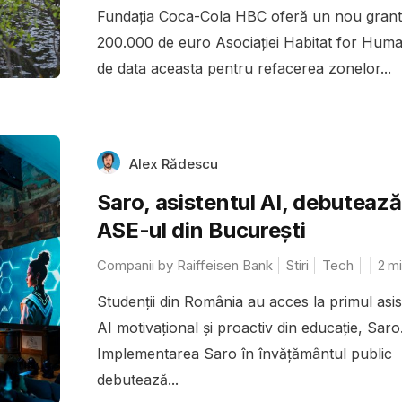
Fundația Coca-Cola HBC oferă un nou grant
200.000 de euro Asociației Habitat for Huma
de data aceasta pentru refacerea zonelor...
Alex Rădescu
Saro, asistentul AI, debutează
ASE-ul din București
Companii by Raiffeisen Bank
Stiri
Tech
2
mi
Studenții din România au acces la primul asis
AI motivațional și proactiv din educație, Saro
Implementarea Saro în învățământul public
debutează...