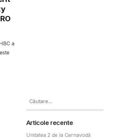
ty
URO
 HBC a
este
Caută
după:
Articole recente
Unitatea 2 de la Cernavodă