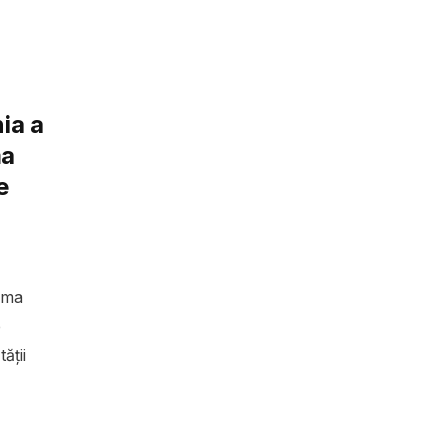
ia a
ma
e
ima
e
ății