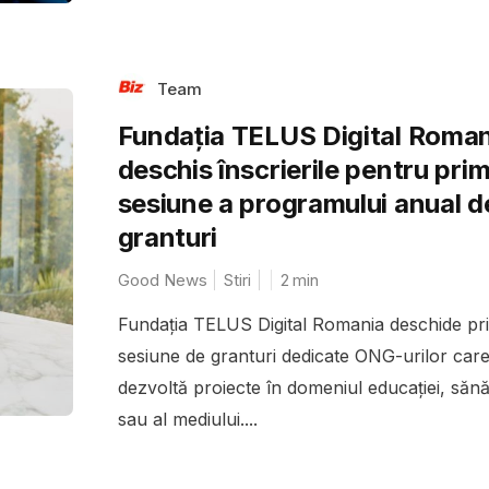
Team
Fundația TELUS Digital Roman
deschis înscrierile pentru pri
sesiune a programului anual d
granturi
Good News
Stiri
2
min
Fundația TELUS Digital Romania deschide pr
sesiune de granturi dedicate ONG-urilor car
dezvoltă proiecte în domeniul educației, sănăt
sau al mediului....