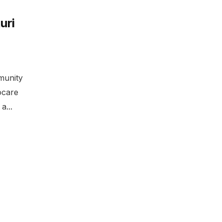
uri
munity
ocare
a...