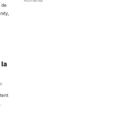
 de
nity,
 la
n
tent
.