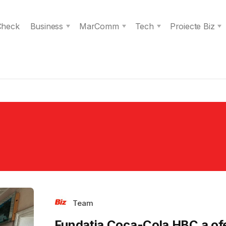
 Check
Business
MarComm
Tech
Proiecte Biz
Team
Fundația Coca-Cola HBC a ofe