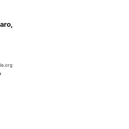
Saro,
le.org
a