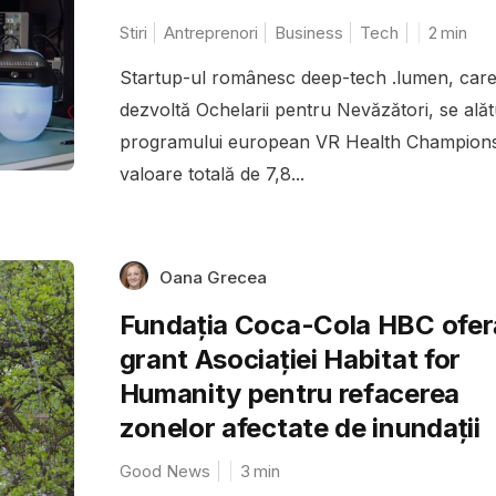
Stiri
Antreprenori
Business
Tech
2
min
Startup-ul românesc deep-tech .lumen, car
dezvoltă Ochelarii pentru Nevăzători, se ală
programului european VR Health Champions
valoare totală de 7,8...
Oana Grecea
Fundația Coca-Cola HBC ofer
grant Asociației Habitat for
Humanity pentru refacerea
zonelor afectate de inundații
Good News
3
min