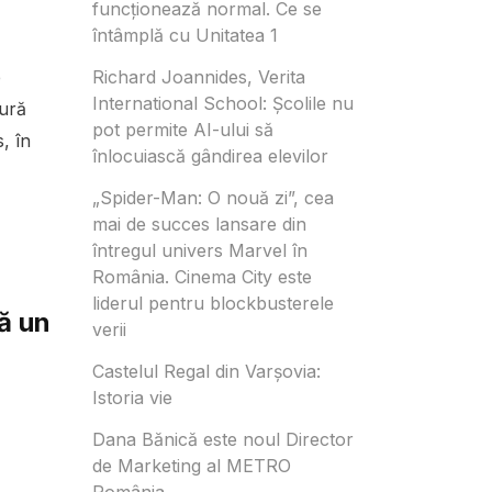
funcționează normal. Ce se
întâmplă cu Unitatea 1
e
Richard Joannides, Verita
International School: Școlile nu
tură
pot permite AI-ului să
, în
înlocuiască gândirea elevilor
„Spider-Man: O nouă zi”, cea
mai de succes lansare din
întregul univers Marvel în
România. Cinema City este
liderul pentru blockbusterele
ă un
verii
Castelul Regal din Varșovia:
Istoria vie
Dana Bănică este noul Director
de Marketing al METRO
România