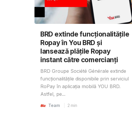
BRD extinde funcționalitățile
Ropay în You BRD și
lansează plățile Ropay
instant către comercianți
BRD Groupe Société Générale extinde
funcționalitățile disponibile prin serviciul
RoPay în aplicația mobilă YOU BRD.
Astfel, pe...
Team
2
min