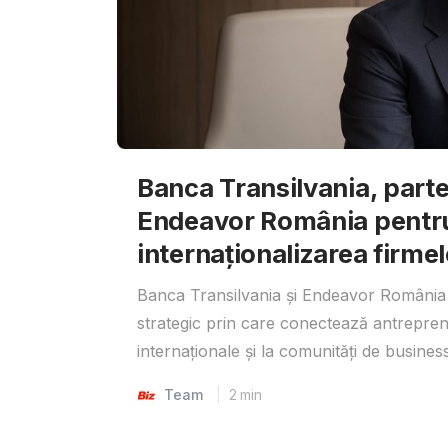
Banca Transilvania, parte
Endeavor România pentr
internaționalizarea firmel
Banca Transilvania și Endeavor România 
strategic prin care conectează antrepreno
internaționale și la comunități de business
Team
2
min