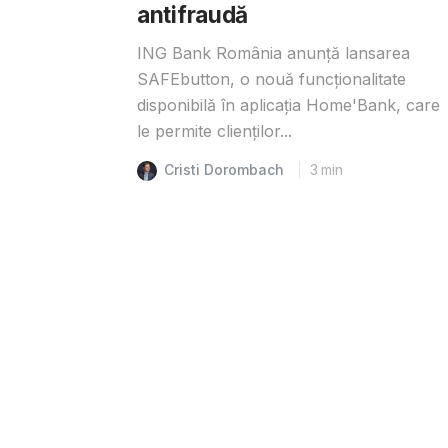
antifraudă
ING Bank România anunță lansarea
SAFEbutton, o nouă funcționalitate
disponibilă în aplicația Home'Bank, care
le permite clienților...
Cristi Dorombach
3
min