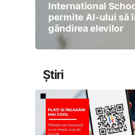
Gabriel Barliga
Oana Gheorghiu: Cu
pentru schimbare
Știri