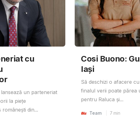
neriat cu
Cosi Buono: Gust
u
Iași
or
Să deschizi o afacere cu
finalul verii poate părea 
lansează un parteneriat
pentru Raluca și...
rii la piețe
 românești din...
Team
7
min