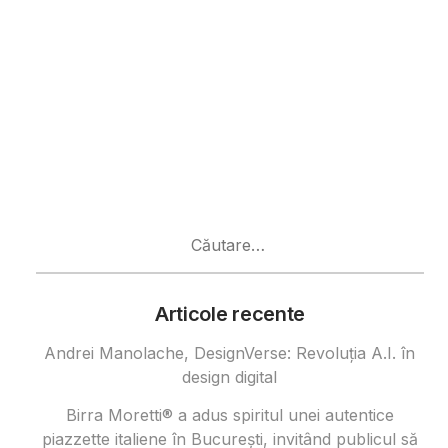
Caută
după:
Articole recente
Andrei Manolache, DesignVerse: Revoluția A.I. în
design digital
Birra Moretti® a adus spiritul unei autentice
piazzette italiene în București, invitând publicul să