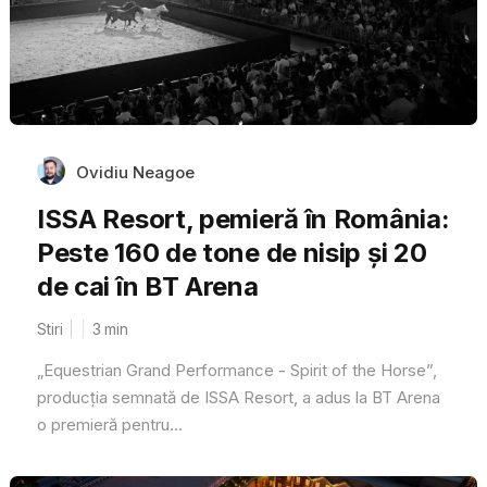
Ovidiu Neagoe
ISSA Resort, pemieră în România:
Peste 160 de tone de nisip și 20
de cai în BT Arena
Stiri
3
min
„Equestrian Grand Performance - Spirit of the Horse”,
producția semnată de ISSA Resort, a adus la BT Arena
o premieră pentru...