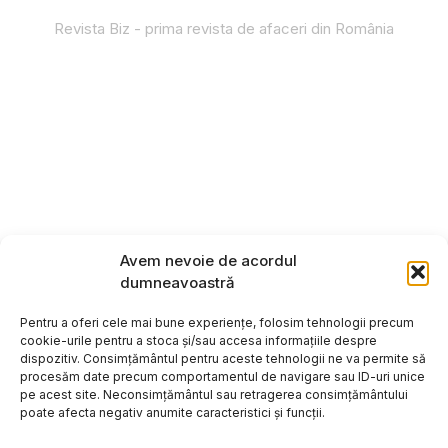
Revista Biz - prima revista de afaceri din România
Avem nevoie de acordul
dumneavoastră
Pentru a oferi cele mai bune experiențe, folosim tehnologii precum
cookie-urile pentru a stoca și/sau accesa informațiile despre
dispozitiv. Consimțământul pentru aceste tehnologii ne va permite să
procesăm date precum comportamentul de navigare sau ID-uri unice
pe acest site. Neconsimțământul sau retragerea consimțământului
poate afecta negativ anumite caracteristici și funcții.