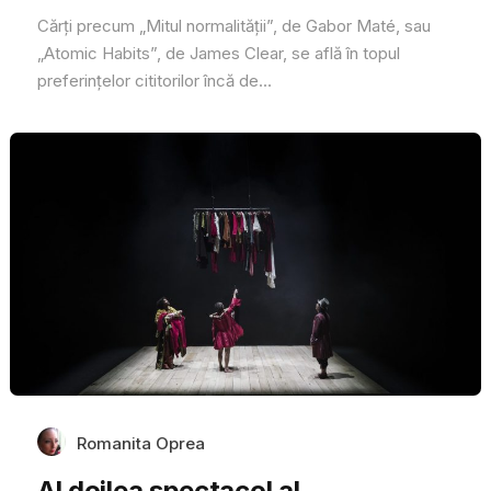
Cărți precum „Mitul normalității”, de Gabor Maté, sau
„Atomic Habits”, de James Clear, se află în topul
preferințelor cititorilor încă de...
Romanita Oprea
Al doilea spectacol al