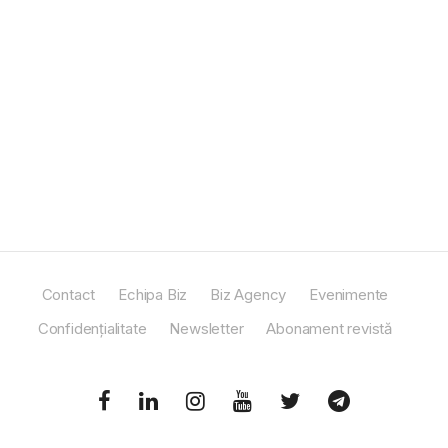
Contact
Echipa Biz
Biz Agency
Evenimente
Confidențialitate
Newsletter
Abonament revistă