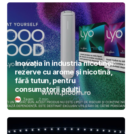
Inovația în industria nicotinei:
rezerve cu arome și nicotină,
fără tutun, pentru
consumatorii adulți
Team
2
min