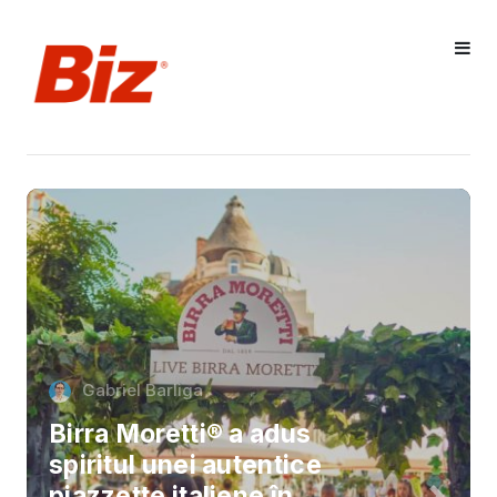
Gabriel Barliga
Birra Moretti® a adus
spiritul unei autentice
piazzette italiene în