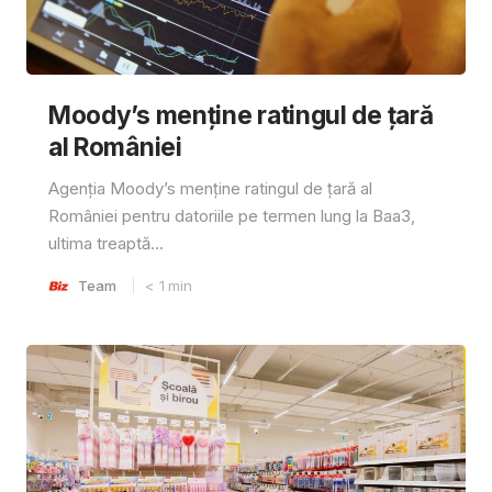
Moody’s menține ratingul de țară
al României
Agenția Moody’s menține ratingul de țară al
României pentru datoriile pe termen lung la Baa3,
ultima treaptă...
Team
< 1
min