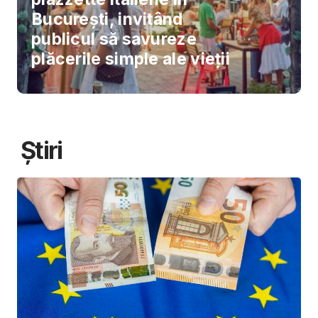
București, invitând
publicul să savureze
plăcerile simple ale vieții
Știri