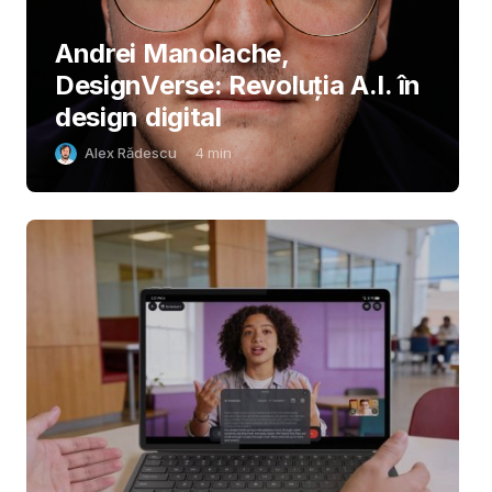
Andrei Manolache,
DesignVerse: Revoluția A.I. în
design digital
Alex Rădescu
4
min