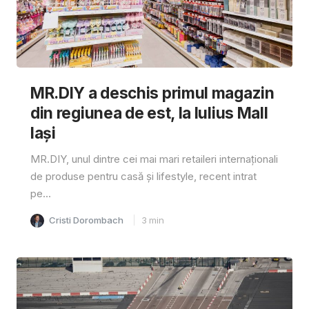
MR.DIY a deschis primul magazin
din regiunea de est, la Iulius Mall
Iași
MR.DIY, unul dintre cei mai mari retaileri internaționali
de produse pentru casă și lifestyle, recent intrat
pe...
Cristi Dorombach
3
min