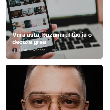
Vara asta, buzunarul tău ia o
decizie grea
Cristi Dorombach
3
min