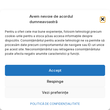
Avem nevoie de acordul
dumneavoastră
Pentru a oferi cele mai bune experiențe, folosim tehnologii precum
cookie-urile pentru a stoca și/sau accesa informațiile despre
dispozitiv. Consimțământul pentru aceste tehnologii ne va permite să
procesăm date precum comportamentul de navigare sau ID-uri unice
pe acest site. Neconsimțământul sau retragerea consimțământului
poate afecta negativ anumite caracteristici și funcții.
Accept
Cum transformi cele mai
Respinge
frumoase amintiri ale verii într-
Vezi preferințe
o bijuterie Pandora pe care o
porți zi de zi
POLITICĂ DE CONFIDENȚIALITATE