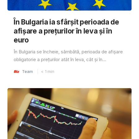
În Bulgaria ia sfârşit perioada de
afișare a prețurilor în ​​leva și în
euro
În Bulgaria se încheie, sâmbătă, perioada de afișare
obligatorie a prețurilor atât în ​​leva, cât și în...
Team
< 1
min