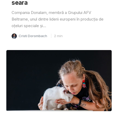
seara
Compania Donalam, membră a Grupului AFV
Beltrame, unul dintre liderii europeni în producția de
oțeluri speciale și...
Cristi Dorombach
2
min