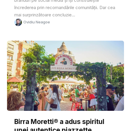
branduri pe social media și își construiește
încrederea prin recomandările comunității. Dar cea
mai surprinzătoare concluzie...
Ovidiu Neagoe
Birra Moretti® a adus spiritul
unei autentice piazzette