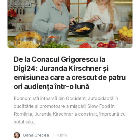
De la Conacul Grigorescu la
Digi24: Juranda Kirschner și
emisiunea care a crescut de patru
ori audiența într-o lună
Economistă întoarsă din Occident, autodidactă în
bucătărie și promotoare a mișcării Slow Food în
România, Juranda Kirschner a construit, împreună cu
soțul său...
Oana Grecea
4
min