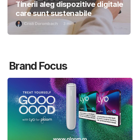
Tinerii aleg dispozitive digitale
care sunt sustenabile
Cristi Dorombach
3
min
Brand Focus