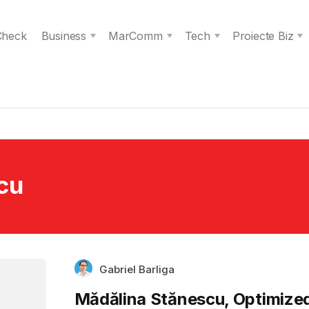
 Check
Business
MarComm
Tech
Proiecte Biz
cu
Gabriel Barliga
Mădălina Stănescu, Optimize