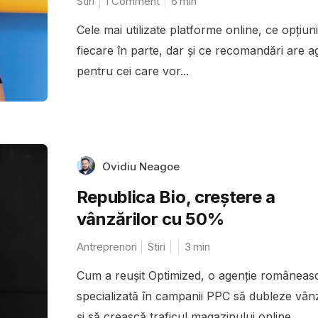
Stiri
1 Comment
6
min
Cele mai utilizate platforme online, ce opțiun
fiecare în parte, dar și ce recomandări are a
pentru cei care vor...
Ovidiu Neagoe
Republica Bio, creștere a
vânzărilor cu 50%
Antreprenori
Stiri
3
min
Cum a reușit Optimized, o agenție româneas
specializată în campanii PPC să dubleze vânz
și să crească traficul magazinului online