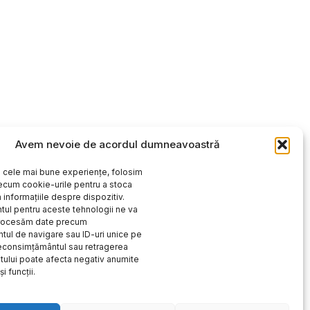
Avem nevoie de acordul dumneavoastră
i cele mai bune experiențe, folosim
ecum cookie-urile pentru a stoca
 informațiile despre dispozitiv.
ul pentru aceste tehnologii ne va
procesăm date precum
ul de navigare sau ID-uri unice pe
Neconsimțământul sau retragerea
ului poate afecta negativ anumite
și funcții.