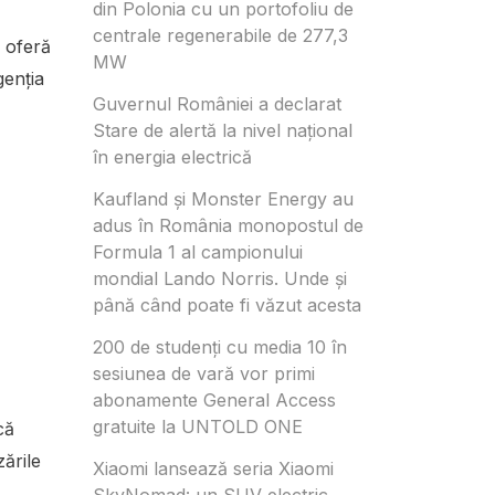
din Polonia cu un portofoliu de
centrale regenerabile de 277,3
i oferă
MW
genția
Guvernul României a declarat
Stare de alertă la nivel național
în energia electrică
Kaufland și Monster Energy au
adus în România monopostul de
Formula 1 al campionului
mondial Lando Norris. Unde și
până când poate fi văzut acesta
200 de studenți cu media 10 în
sesiunea de vară vor primi
abonamente General Access
gratuite la UNTOLD ONE
că
ările
Xiaomi lansează seria Xiaomi
SkyNomad: un SUV electric