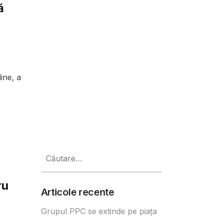
ă
ine, a
Caută
după:
ru
Articole recente
Grupul PPC se extinde pe piața