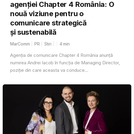
agenției Chapter 4 România: O
nouă viziune pentru o
comunicare strategică
și sustenabilă
MarComm
PR
Stiri
4
min
Agenția de comunicare Chapter 4 România anunță
numirea Andrei Iacob în funcția de Managing Director,
poziție din care aceasta va conduce...