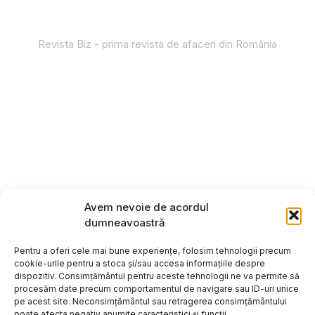
Revista Biz - prima revista de afaceri din România
Avem nevoie de acordul
dumneavoastră
Pentru a oferi cele mai bune experiențe, folosim tehnologii precum
cookie-urile pentru a stoca și/sau accesa informațiile despre
dispozitiv. Consimțământul pentru aceste tehnologii ne va permite să
procesăm date precum comportamentul de navigare sau ID-uri unice
pe acest site. Neconsimțământul sau retragerea consimțământului
poate afecta negativ anumite caracteristici și funcții.