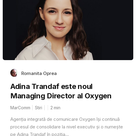
Romanita Oprea
Adina Trandaf este noul
Managing Director al Oxygen
MarComm
Stiri
2
min
Agenția integrată de comunicare Oxygen își continuă
procesul de consolidare la nivel executiv și o numește
pe Adina Trandaf în poziția...