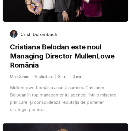
Cristi Dorombach
Cristiana Belodan este noul
Managing Director MullenLowe
România
MarComm
Publicitate
Stiri
3
min
MullenLowe România anunță numirea Cristianei
Belodan în top managementul agenției, într-o mișcare
prin care își consolidează reputația de partener
strategic pentru...