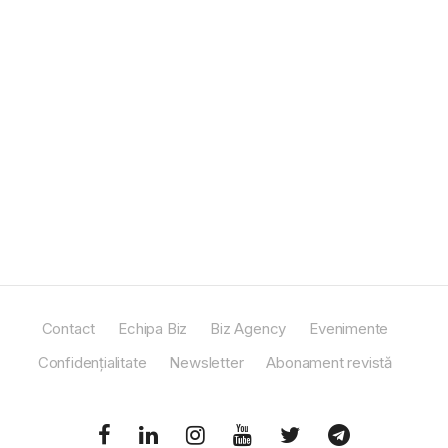
Contact
Echipa Biz
Biz Agency
Evenimente
Confidențialitate
Newsletter
Abonament revistă