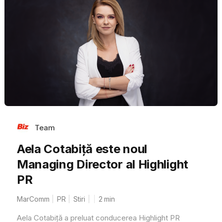
Team
Aela Cotabiță este noul
Managing Director al Highlight
PR
MarComm
PR
Stiri
2
min
Aela Cotabiță a preluat conducerea Highlight PR