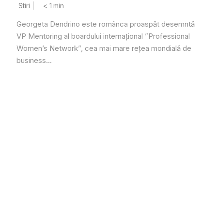
Stiri
< 1
min
Georgeta Dendrino este românca proaspăt desemntă
VP Mentoring al boardului internațional ”Professional
Women’s Network”, cea mai mare rețea mondială de
business...