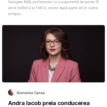
Georgian Bâlă, profesionist cu o experiență de peste 15
ani în HoReCa și FMCG, revine după șapte ani în cadrul
echipei...
Romanita Oprea
Andra Iacob preia conducerea