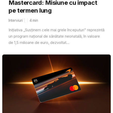
Mastercard: Misiune cu impact
pe termen lung
Interviuri
4
min
Inițiativa „Susținem cele mai grele începuturi” reprezintă
un program național de sănătate neonatală, în valoare
de 1,5 milioane de euro, dezvoltat...