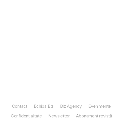
Contact
Echipa Biz
Biz Agency
Evenimente
Confidențialitate
Newsletter
Abonament revistă