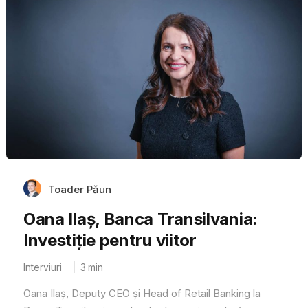
Toader Păun
Oana Ilaș, Banca Transilvania:
Investiție pentru viitor
Interviuri
3
min
Oana Ilaș, Deputy CEO și Head of Retail Banking la