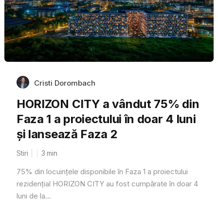
Cristi Dorombach
HORIZON CITY a vândut 75% din
Faza 1 a proiectului în doar 4 luni
și lansează Faza 2
Stiri
3
min
75% din locuințele disponibile în Faza 1 a proiectului
rezidențial HORIZON CITY au fost cumpărate în doar 4
luni de la...