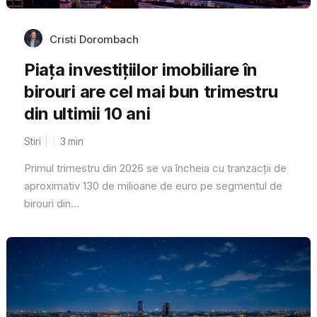
Cristi Dorombach
Piața investițiilor imobiliare în
birouri are cel mai bun trimestru
din ultimii 10 ani
Stiri
3
min
Primul trimestru din 2026 se va încheia cu tranzacții de
aproximativ 130 de milioane de euro pe segmentul de
birouri din...