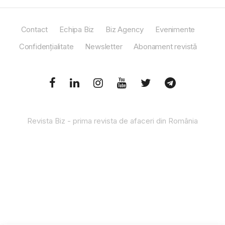
Contact
Echipa Biz
Biz Agency
Evenimente
Confidențialitate
Newsletter
Abonament revistă
Revista Biz - prima revista de afaceri din România