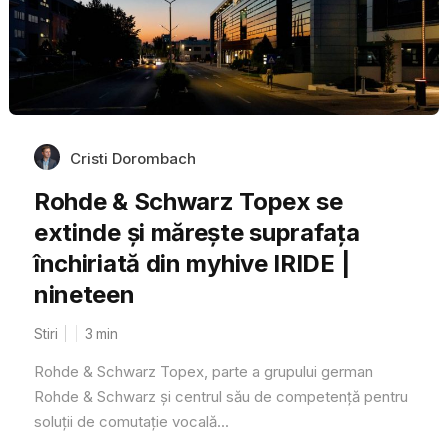
Cristi Dorombach
Rohde & Schwarz Topex se
extinde și mărește suprafața
închiriată din myhive IRIDE |
nineteen
Stiri
3
min
Rohde & Schwarz Topex, parte a grupului german
Rohde & Schwarz și centrul său de competență pentru
soluții de comutație vocală...