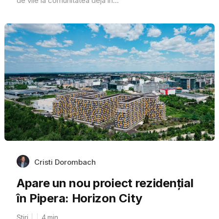
de vile la comunitatea deja în...
Cristi Dorombach
Apare un nou proiect rezidențial
în Pipera: Horizon City
Stiri
4
min