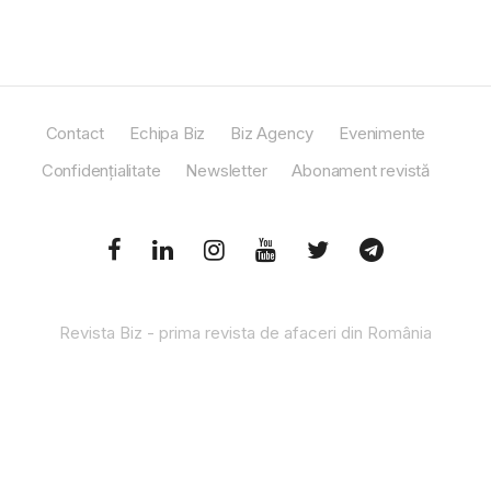
Contact
Echipa Biz
Biz Agency
Evenimente
Confidențialitate
Newsletter
Abonament revistă
Revista Biz - prima revista de afaceri din România