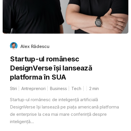
Alex Rădescu
Startup-ul românesc
DesignVerse își lansează
platforma în SUA
Stiri
Antreprenori
Business
Tech
2
min
Startup-ul românesc de inteligență artificială
DesignVerse își lansează pe piața americană platforma
de enterprise la cea mai mare conferință despre
inteligență...