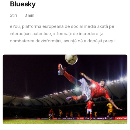
Bluesky
Stiri
3
min
eYou, platforma europeană de social media axată pe
interacțiuni autentice, informații de încredere și
combaterea dezinformării, anunță că a depășit pragul...