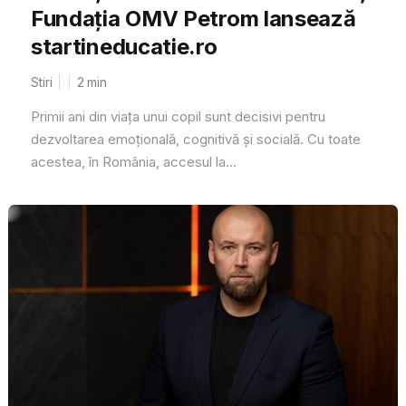
Fundația OMV Petrom lansează
startineducatie.ro
Stiri
2
min
Primii ani din viața unui copil sunt decisivi pentru
dezvoltarea emoțională, cognitivă și socială. Cu toate
acestea, în România, accesul la...