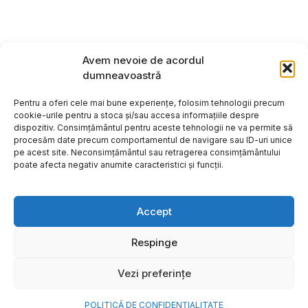
Avem nevoie de acordul
dumneavoastră
Pentru a oferi cele mai bune experiențe, folosim tehnologii precum
cookie-urile pentru a stoca și/sau accesa informațiile despre
dispozitiv. Consimțământul pentru aceste tehnologii ne va permite să
procesăm date precum comportamentul de navigare sau ID-uri unice
pe acest site. Neconsimțământul sau retragerea consimțământului
poate afecta negativ anumite caracteristici și funcții.
Accept
Respinge
Copyright ©2026
Hosting:
Vezi preferințe
POLITICĂ DE CONFIDENȚIALITATE