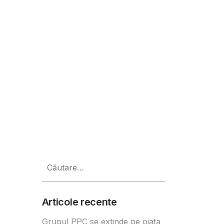
atisticilor triste din educație
Caută
după:
Articole recente
Grupul PPC se extinde pe piața