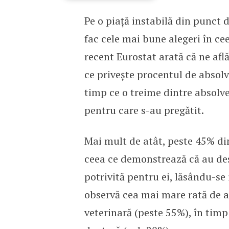
Pe o piață instabilă din punct 
S-a lansat studiu.ai, pl
fac cele mai bune alegeri în ce
recent Eurostat arată că ne af
ce privește procentul de absolve
timp ce o treime dintre absolv
pentru care s-au pregătit.
Mai mult de atât, peste 45% di
ceea ce demonstrează că au des
potrivită pentru ei, lăsându-se 
observă cea mai mare rată de ab
veterinară (peste 55%), în timp