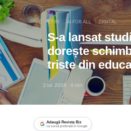
STIRI
AI FOR ALL
DIGITAL
S-a lansat stud
dorește schimba
triste din educa
2 iul. 2026
4
min
Adaugă Revista Biz
ca sursă preferată în Google