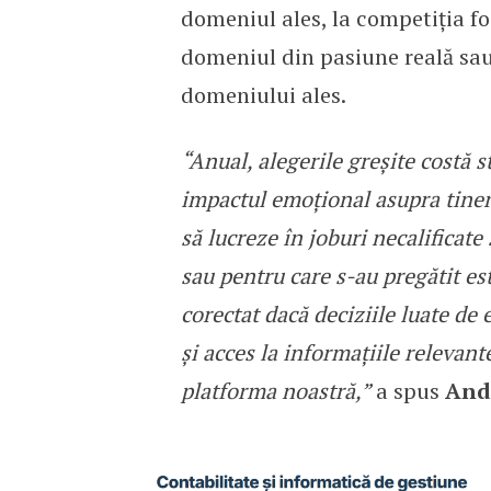
domeniul ales, la competiția foa
domeniul din pasiune reală sa
domeniului ales.
“Anual, alegerile greșite costă st
impactul emoțional asupra tineri
să lucreze în joburi necalificate
sau pentru care s-au pregătit es
corectat dacă deciziile luate de 
și acces la informațiile relevan
platforma noastră,”
a spus
Andr