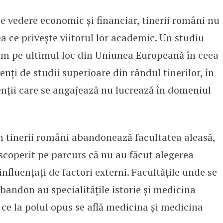
de vedere economic și financiar, tinerii români nu
atforma care dorește schimbarea st
ea ce privește viitorul lor academic. Un studiu
lăm pe ultimul loc din Uniunea Europeană în ceea
nți de studii superioare din rândul tinerilor, în
enții care se angajează nu lucrează în domeniul
n tinerii români abandonează facultatea aleasă,
coperit pe parcurs că nu au făcut alegerea
influențați de factori externi. Facultățile unde se
andon au specialitățile istorie și medicina
 ce la polul opus se află medicina și medicina