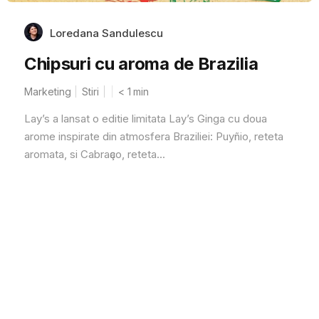
Loredana Sandulescu
Chipsuri cu aroma de Brazilia
Marketing
Stiri
< 1
min
Lay’s a lansat o editie limitata Lay’s Ginga cu doua
arome inspirate din atmosfera Braziliei: Puyñio, reteta
aromata, si Cabraҫao, reteta...