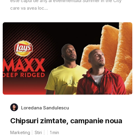
este capul de afiș al evenimentului Summer in the City
care va avea loc...
Loredana Sandulescu
Chipsuri zimtate, campanie noua
Marketing
Stiri
1
min