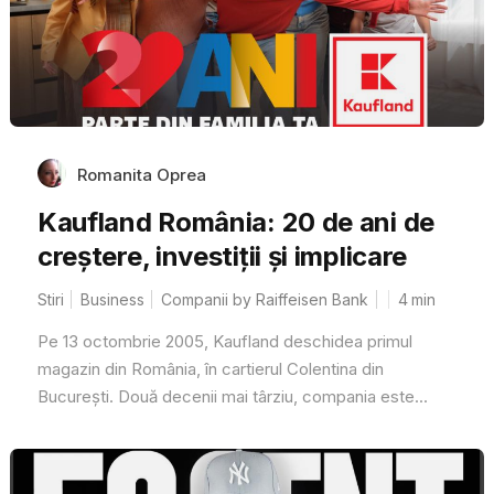
Romanita Oprea
Kaufland România: 20 de ani de
creștere, investiții și implicare
Stiri
Business
Companii by Raiffeisen Bank
4
min
Pe 13 octombrie 2005, Kaufland deschidea primul
magazin din România, în cartierul Colentina din
București. Două decenii mai târziu, compania este...