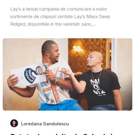
Lay’s a lansat campania de comunicare a noilor
sortimente de chipsuri zimtate Lay’s Maxx Deep
Ridged, disponibile in trei varietati: sare,...
Loredana Sandulescu