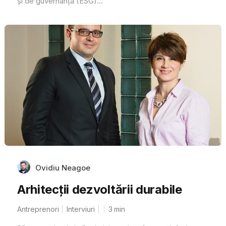
şi de guvernanţă (ESG)...
Ovidiu Neagoe
Arhitecții dezvoltării durabile
Antreprenori
Interviuri
3
min