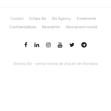
Contact
Echipa Biz
Biz Agency
Evenimente
Confidențialitate
Newsletter
Abonament revistă
Revista Biz - prima revista de afaceri din România