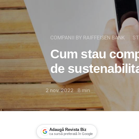
COMPANII BY RAIFFEISEN BANK
ST
Cum stau compa
de sustenabilit
2 nov. 2022
8
min
Adaugă Revista Biz
ca sursă preferată în Google