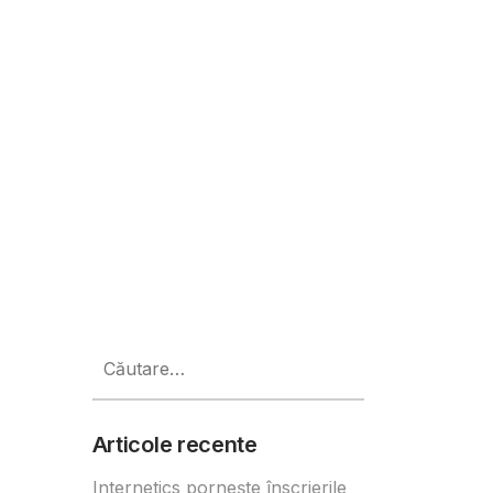
Caută
după:
Articole recente
Internetics pornește înscrierile