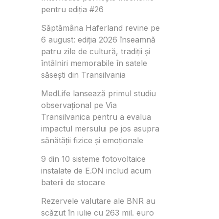
pentru ediția #26
Săptămâna Haferland revine pe
6 august: ediția 2026 înseamnă
patru zile de cultură, tradiții și
întâlniri memorabile în satele
săsești din Transilvania
MedLife lansează primul studiu
observațional pe Via
Transilvanica pentru a evalua
impactul mersului pe jos asupra
sănătății fizice și emoționale
9 din 10 sisteme fotovoltaice
instalate de E.ON includ acum
baterii de stocare
Rezervele valutare ale BNR au
scăzut în iulie cu 263 mil. euro