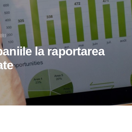
IRI
niile la raportarea
ate