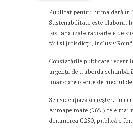
Publicat pentru prima dată în
Cum stau companiile la 
Sustenabilitate este elaborat la
fost analizate rapoartele de s
țări și jurisdicții, inclusiv Româ
Constatările publicate recent i
urgența de a aborda schimbările
financiare oferite de mediul de 
Se evidențiază o creștere în cee
Aproape toate (96%) cele mai 
denumirea G250, publică o form