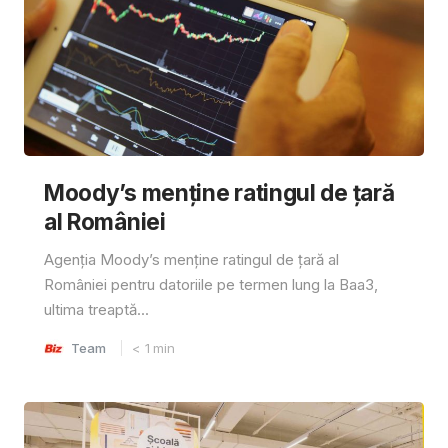
Moody’s menține ratingul de țară
al României
Agenția Moody’s menține ratingul de țară al
României pentru datoriile pe termen lung la Baa3,
ultima treaptă...
Team
< 1
min