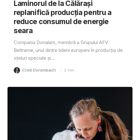
Laminorul de la Călărași
replanifică producția pentru a
reduce consumul de energie
seara
Compania Donalam, membră a Grupului AFV
Beltrame, unul dintre liderii europeni în producția de
oțeluri speciale și...
Cristi Dorombach
2
min