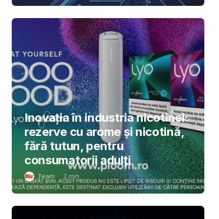
Inovația în industria nicotinei:
rezerve cu arome și nicotină,
fără tutun, pentru
consumatorii adulți
Team
2
min