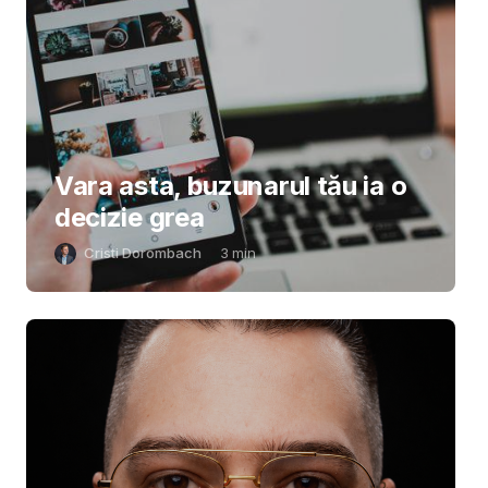
Vara asta, buzunarul tău ia o
decizie grea
Cristi Dorombach
3
min