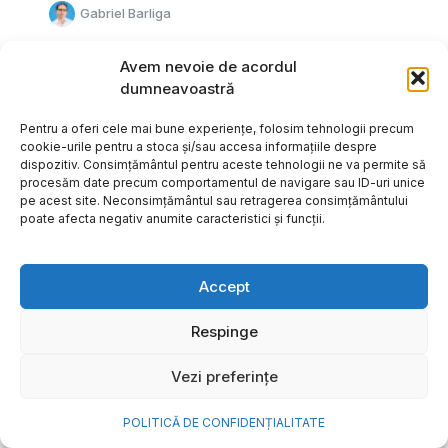
Gabriel Barliga
Avem nevoie de acordul
dumneavoastră
Pentru a oferi cele mai bune experiențe, folosim tehnologii precum
cookie-urile pentru a stoca și/sau accesa informațiile despre
dispozitiv. Consimțământul pentru aceste tehnologii ne va permite să
procesăm date precum comportamentul de navigare sau ID-uri unice
pe acest site. Neconsimțământul sau retragerea consimțământului
poate afecta negativ anumite caracteristici și funcții.
Accept
Respinge
Cum transformi cele mai
Vezi preferințe
frumoase amintiri ale verii într-
o bijuterie Pandora pe care o
POLITICĂ DE CONFIDENȚIALITATE
porți zi de zi