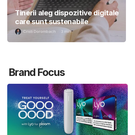
Tinerii aleg dispozitive digitale
care sunt sustenabile
Cristi Dorombach
3
min
Brand Focus