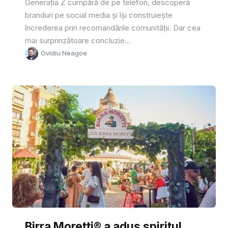
Generația Z cumpără de pe telefon, descoperă
branduri pe social media și își construiește
încrederea prin recomandările comunității. Dar cea
mai surprinzătoare concluzie...
Ovidiu Neagoe
Birra Moretti® a adus spiritul