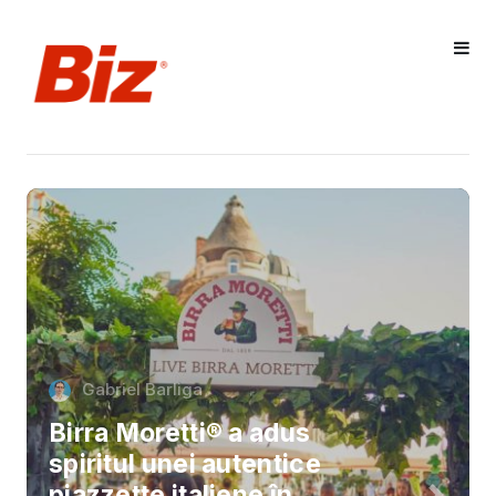
Gabriel Barliga
Birra Moretti® a adus
spiritul unei autentice
piazzette italiene în