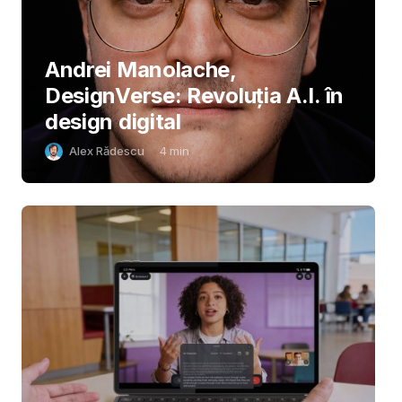
Andrei Manolache,
DesignVerse: Revoluția A.I. în
design digital
Alex Rădescu
4
min