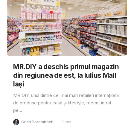
MR.DIY a deschis primul magazin
din regiunea de est, la Iulius Mall
Iași
MR.DIY, unul dintre cei mai mari retaileri internaționali
de produse pentru casă și lifestyle, recent intrat
pe...
Cristi Dorombach
3
min