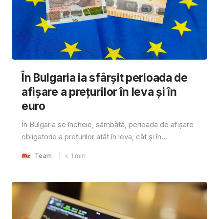
În Bulgaria ia sfârşit perioada de
afișare a prețurilor în ​​leva și în
euro
În Bulgaria se încheie, sâmbătă, perioada de afișare
obligatorie a prețurilor atât în ​​leva, cât și în...
Team
< 1
min