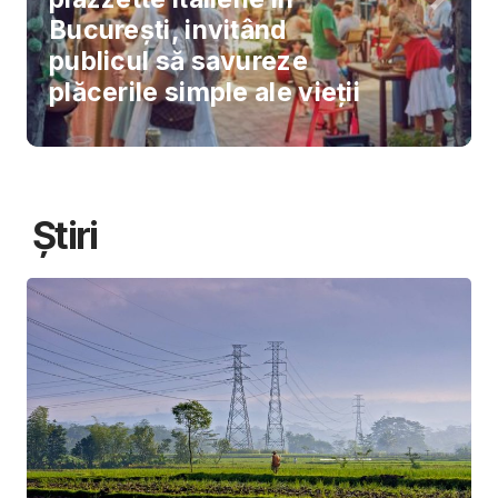
București, invitând
publicul să savureze
plăcerile simple ale vieții
Știri