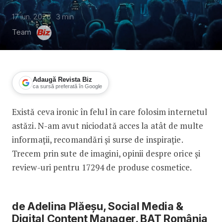
17 iun. 2026
3
min
Team
Adaugă Revista Biz
ca sursă preferată în Google
Există ceva ironic în felul în care folosim internetul
În era conținutului infinit, curatorier
astăzi. N-am avut niciodată acces la atât de multe
informații, recomandări și surse de inspirație.
Trecem prin sute de imagini, opinii despre orice și
review-uri pentru 17294 de produse cosmetice.
de Adelina Plăeșu, Social Media &
Digital Content Manager, BAT România