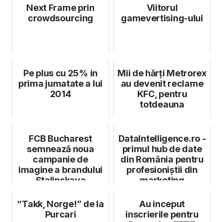
colaborare
Next Frame prin
Viitorul
crowdsourcing
gamevertising-ului
Pe plus cu 25% in
Mii de hărți Metrorex
prima jumatate a lui
au devenit reclame
2014
KFC, pentru
totdeauna
FCB Bucharest
DataIntelligence.ro -
semnează noua
primul hub de date
campanie de
din România pentru
imagine a brandului
profesioniștii din
Stalinskaya
marketing
“Takk, Norge!” de la
Au inceput
Purcari
inscrierile pentru