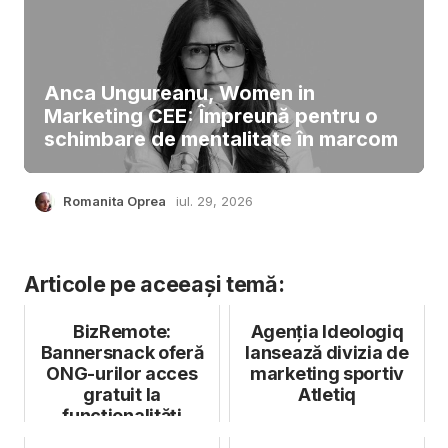
Anca Ungureanu, Women in
Marketing CEE: Împreună pentru o
schimbare de mentalitate în marcom
Romanita Oprea
iul. 29, 2026
Articole pe aceeași temă:
BizRemote:
Agenția Ideologiq
Bannersnack oferă
lansează divizia de
ONG-urilor acces
marketing sportiv
gratuit la
Atletiq
funcționalități
avansate de