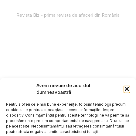
Revista Biz - prima revista de afaceri din România
Avem nevoie de acordul
dumneavoastră
Pentru a oferi cele mai bune experiențe, folosim tehnologii precum
cookie-urile pentru a stoca și/sau accesa informațiile despre
dispozitiv. Consimțământul pentru aceste tehnologii ne va permite să
procesăm date precum comportamentul de navigare sau ID-uri unice
pe acest site. Neconsimțământul sau retragerea consimțământului
poate afecta negativ anumite caracteristici și funcții.