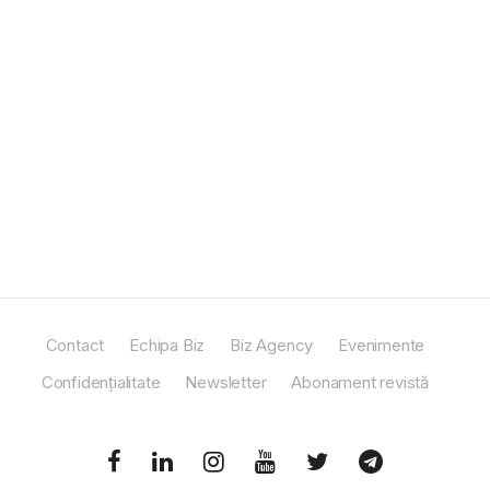
Contact
Echipa Biz
Biz Agency
Evenimente
Confidențialitate
Newsletter
Abonament revistă