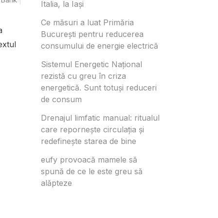
Italia, la Iași
Ce măsuri a luat Primăria
a
București pentru reducerea
extul
consumului de energie electrică
Sistemul Energetic Național
rezistă cu greu în criza
energetică. Sunt totuși reduceri
de consum
Drenajul limfatic manual: ritualul
care repornește circulația și
redefinește starea de bine
eufy provoacă mamele să
spună de ce le este greu să
alăpteze