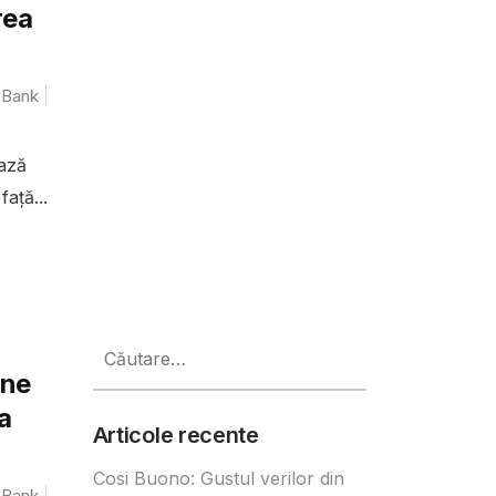
rea
 Bank
ează
ață...
Caută
după:
ine
a
Articole recente
Cosi Buono: Gustul verilor din
 Bank