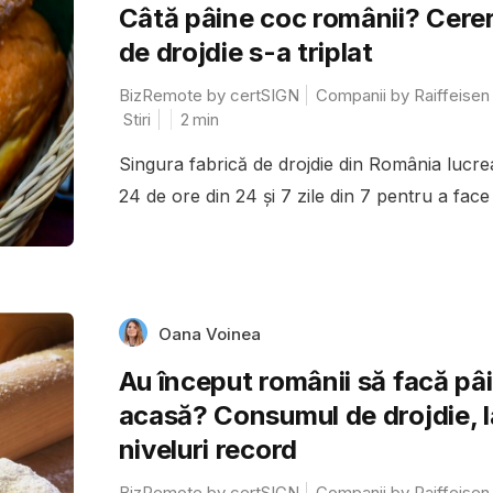
Câtă pâine coc românii? Cere
de drojdie s-a triplat
BizRemote by certSIGN
Companii by Raiffeisen
Stiri
2
min
Singura fabrică de drojdie din România lucr
24 de ore din 24 și 7 zile din 7 pentru a face f
Oana Voinea
Au început românii să facă pâ
acasă? Consumul de drojdie, l
niveluri record
BizRemote by certSIGN
Companii by Raiffeisen