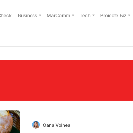
 Check
Business
MarComm
Tech
Proiecte Biz
Oana Voinea