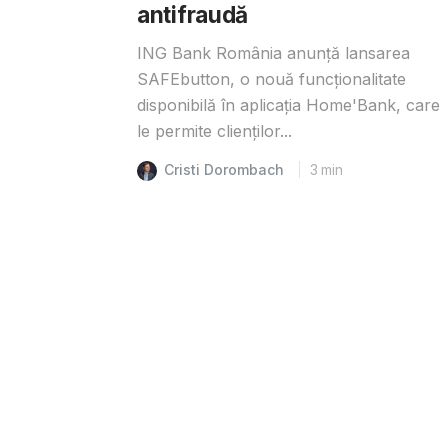
antifraudă
ING Bank România anunță lansarea
SAFEbutton, o nouă funcționalitate
disponibilă în aplicația Home'Bank, care
le permite clienților...
Cristi Dorombach
3
min