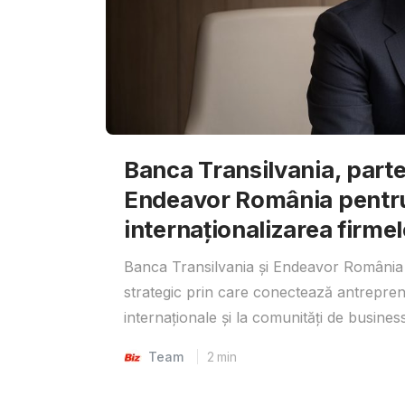
Banca Transilvania, parte
Endeavor România pentr
internaționalizarea firmel
Banca Transilvania și Endeavor România 
strategic prin care conectează antrepreno
internaționale și la comunități de business
Team
2
min