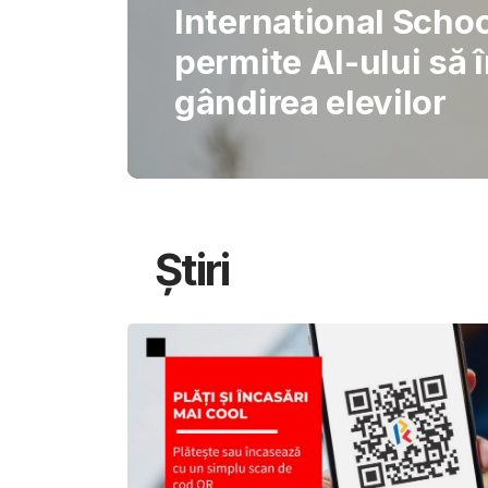
Gabriel Barliga
Oana Gheorghiu: Cu
pentru schimbare
Știri