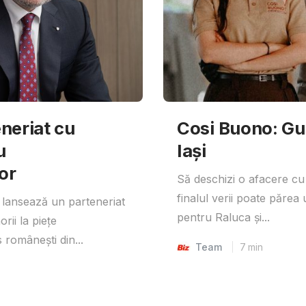
neriat cu
Cosi Buono: Gust
u
Iași
or
Să deschizi o afacere cu
finalul verii poate părea 
lansează un parteneriat
pentru Raluca și...
rii la piețe
 românești din...
Team
7
min