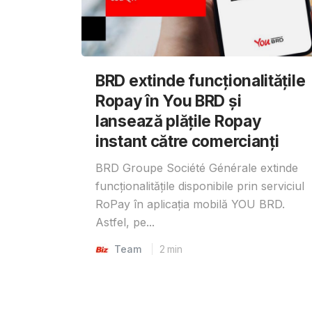
BRD extinde funcționalitățile
Ropay în You BRD și
lansează plățile Ropay
instant către comercianți
BRD Groupe Société Générale extinde
funcționalitățile disponibile prin serviciul
RoPay în aplicația mobilă YOU BRD.
Astfel, pe...
Team
2
min