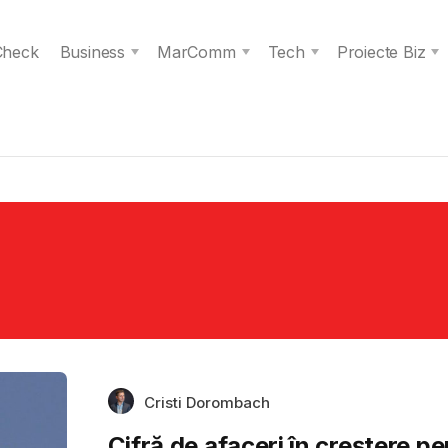
 Check
Business
MarComm
Tech
Proiecte Biz
Cristi Dorombach
Cifră de afaceri în creștere p