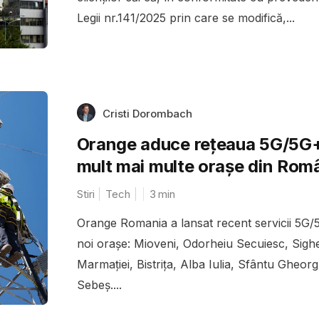
Legii nr.141/2025 prin care se modifică,...
Cristi Dorombach
Orange aduce rețeaua 5G/5G+
mult mai multe orașe din Rom
Stiri
Tech
3
min
Orange Romania a lansat recent servicii 5G/
noi orașe: Mioveni, Odorheiu Secuiesc, Sigh
Marmației, Bistrița, Alba Iulia, Sfântu Gheor
Sebeș....