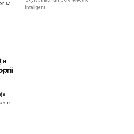
tor să
inteligent
ța
oprii
ața
 unor