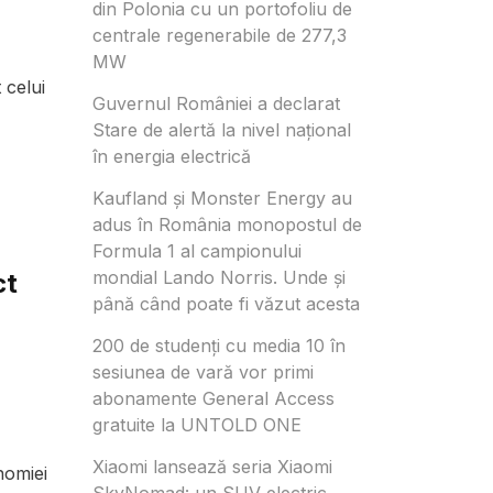
din Polonia cu un portofoliu de
centrale regenerabile de 277,3
MW
 celui
Guvernul României a declarat
Stare de alertă la nivel național
în energia electrică
Kaufland și Monster Energy au
adus în România monopostul de
Formula 1 al campionului
mondial Lando Norris. Unde și
ct
până când poate fi văzut acesta
200 de studenți cu media 10 în
sesiunea de vară vor primi
abonamente General Access
gratuite la UNTOLD ONE
Xiaomi lansează seria Xiaomi
nomiei
SkyNomad: un SUV electric