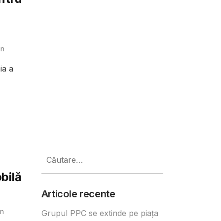
in
ia a
Caută
după:
bilă
Articole recente
n
Grupul PPC se extinde pe piața