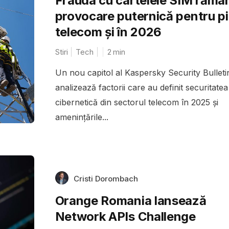
Frauda cu cartelele SIM rămâ
provocare puternică pentru pi
telecom și în 2026
Stiri
Tech
2
min
Un nou capitol al Kaspersky Security Bulleti
analizează factorii care au definit securitatea
cibernetică din sectorul telecom în 2025 și
amenințările...
Cristi Dorombach
Orange Romania lansează
Network APIs Challenge