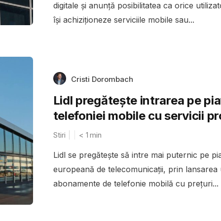
digitale și anunță posibilitatea ca orice utiliza
își achiziționeze serviciile mobile sau...
Cristi Dorombach
Lidl pregătește intrarea pe pia
telefoniei mobile cu servicii pr
Stiri
< 1
min
Lidl se pregătește să intre mai puternic pe pi
europeană de telecomunicații, prin lansarea
abonamente de telefonie mobilă cu prețuri...