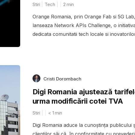
Stiri
Tech
2
min
Orange Romania, prin Orange Fab si 5G Lab
lanseaza Network APIs Challenge, o initiativ
dedicata comunitatii tech locale si inovatorilor
Cristi Dorombach
Digi Romania ajustează tarifel
urma modificării cotei TVA
Stiri
< 1
min
Digi Romania aduce la cunoștința publicului ș
clienților săi că, în conformitate cu prevederi