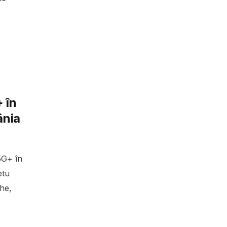
 în
ânia
5G+ în
etu
ghe,