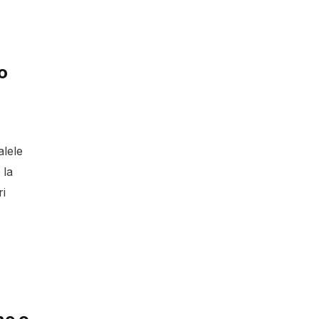
o
alele
 la
i