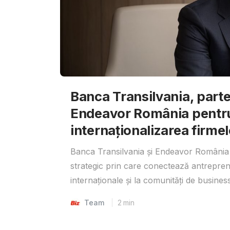
Banca Transilvania, parte
Endeavor România pentr
internaționalizarea firmel
Banca Transilvania și Endeavor România 
strategic prin care conectează antrepreno
internaționale și la comunități de business
Team
2
min