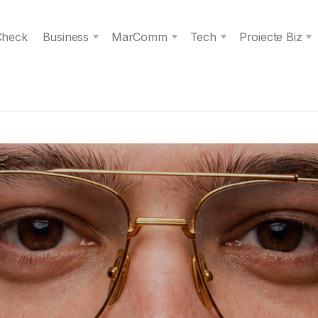
 Check
Business
MarComm
Tech
Proiecte Biz
s spiritul unei