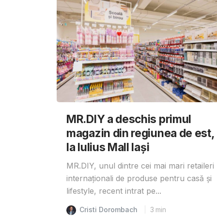
MR.DIY a deschis primul
magazin din regiunea de est,
la Iulius Mall Iași
MR.DIY, unul dintre cei mai mari retaileri
internaționali de produse pentru casă și
lifestyle, recent intrat pe...
Cristi Dorombach
3
min