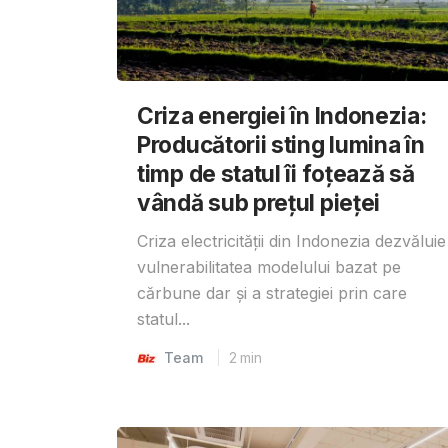
Criza energiei în Indonezia:
Producătorii sting lumina în
timp de statul îi foțează să
vândă sub prețul pieței
Criza electricității din Indonezia dezvăluie
vulnerabilitatea modelului bazat pe
cărbune dar și a strategiei prin care
statul...
Team
2
min