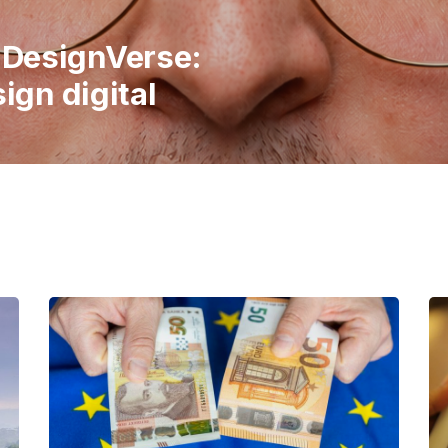
italiene în
 publicul să
imple ale vieții