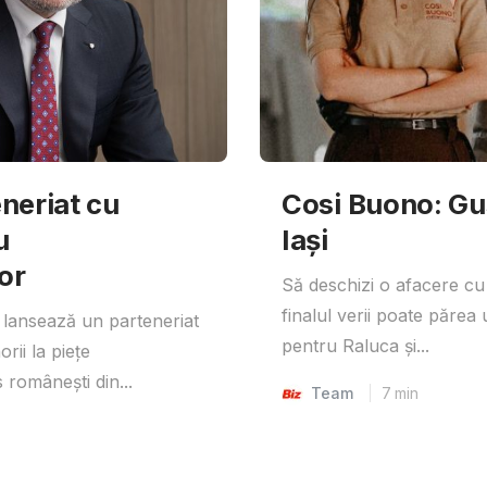
neriat cu
Cosi Buono: Gust
u
Iași
or
Să deschizi o afacere cu
finalul verii poate părea 
lansează un parteneriat
pentru Raluca și...
rii la piețe
 românești din...
Team
7
min