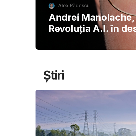
autentice piazzette 
București, invitând
savureze plăcerile s
Știri