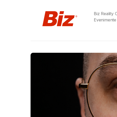
Biz Reality
Evenimente
Gabriel Barliga
Birra Moretti® a adu