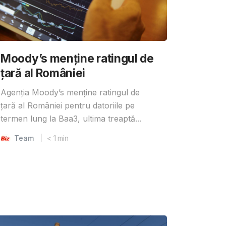
Moody’s menține ratingul de
țară al României
Agenția Moody’s menține ratingul de
țară al României pentru datoriile pe
termen lung la Baa3, ultima treaptă...
Team
< 1
min