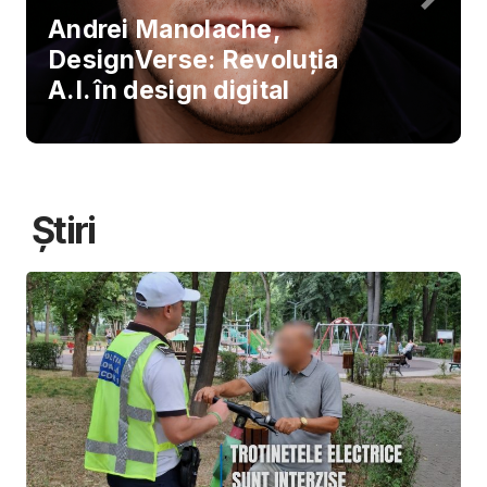
Andrei Manolache,
DesignVerse: Revoluția
A.I. în design digital
Știri