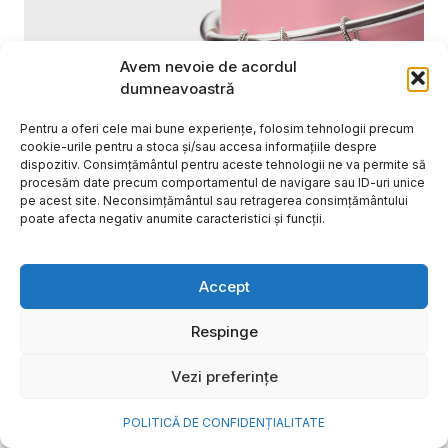
Avem nevoie de acordul
dumneavoastră
Pentru a oferi cele mai bune experiențe, folosim tehnologii precum
cookie-urile pentru a stoca și/sau accesa informațiile despre
dispozitiv. Consimțământul pentru aceste tehnologii ne va permite să
procesăm date precum comportamentul de navigare sau ID-uri unice
pe acest site. Neconsimțământul sau retragerea consimțământului
Cum transformi cele mai
poate afecta negativ anumite caracteristici și funcții.
frumoase amintiri ale verii într-
o bijuterie Pandora pe care o
Accept
porți zi de zi
Respinge
Vara este, pentru mulți dintre noi, anotimpul în care
se întâmplă cele mai importante lucruri. Plecăm în
Vezi preferințe
vacanțe pe care le planificăm luni...
Cristiana Todiresei
POLITICĂ DE CONFIDENȚIALITATE