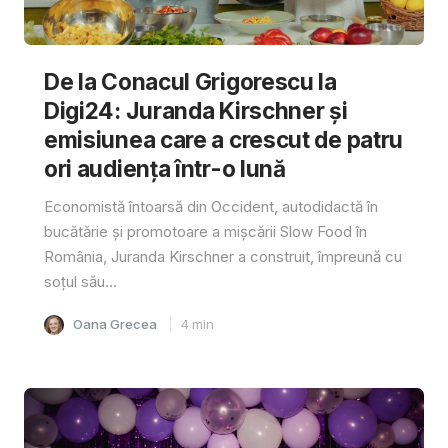
De la Conacul Grigorescu la
Digi24: Juranda Kirschner și
emisiunea care a crescut de patru
ori audiența într-o lună
Economistă întoarsă din Occident, autodidactă în
bucătărie și promotoare a mișcării Slow Food în
România, Juranda Kirschner a construit, împreună cu
soțul său...
Oana Grecea
4
min