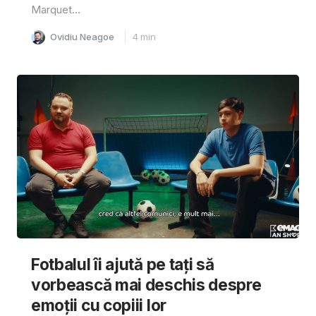
Marquet...
Ovidiu Neagoe
4
min
Fotbalul îi ajută pe tați să
vorbească mai deschis despre
emoții cu copiii lor