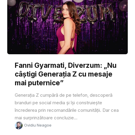
Fanni Gyarmati, Diverzum: „Nu
câștigi Generația Z cu mesaje
mai puternice”
Generația Z cumpără de pe telefon, descoperă
branduri pe social media și își construiește
încrederea prin recomandările comunității. Dar cea
mai surprinzătoare concluzie...
Ovidiu Neagoe