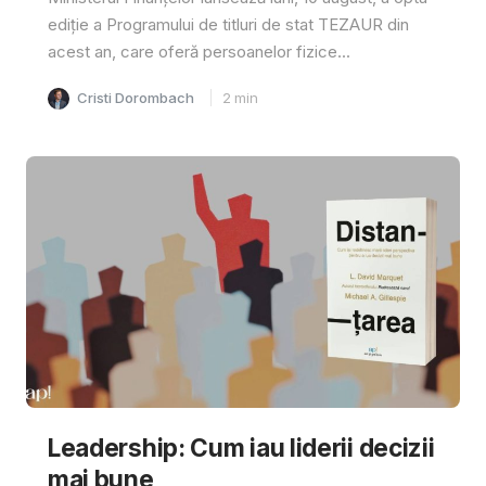
ediție a Programului de titluri de stat TEZAUR din
acest an, care oferă persoanelor fizice...
Cristi Dorombach
2
min
Leadership: Cum iau liderii decizii
mai bune