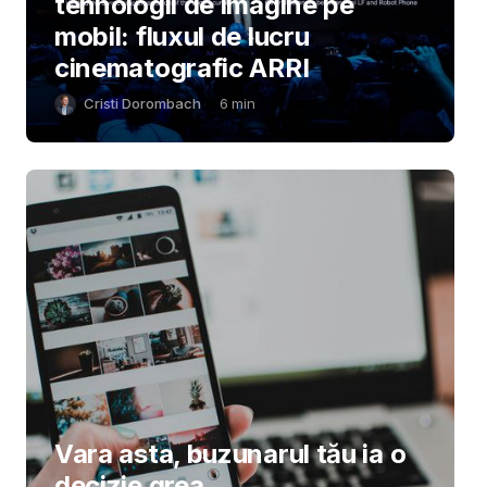
tehnologii de imagine pe
mobil: fluxul de lucru
cinematografic ARRI
Cristi Dorombach
6
min
Vara asta, buzunarul tău ia o
decizie grea