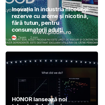
Inovația în industria nicotinei:
rezerve cu arome și nicotină,
fără tutun, pentru
consumatorii adulți
Team
2
min
HONOR lansează noi