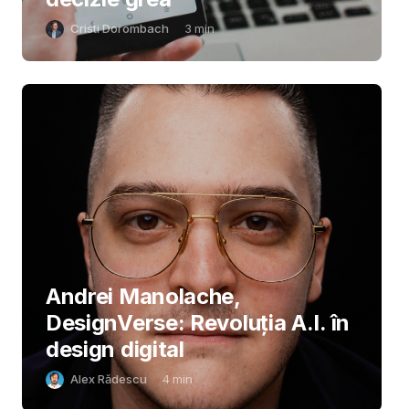
Cristi Dorombach
3
min
Andrei Manolache,
DesignVerse: Revoluția A.I. în
design digital
Alex Rădescu
4
min