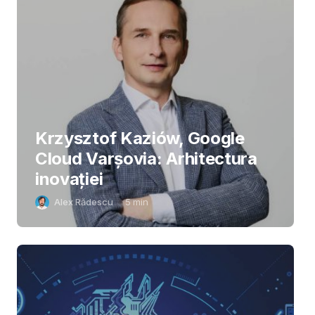
Krzysztof Kaziów, Google
Cloud Varșovia: Arhitectura
inovaţiei
Alex Rădescu
5
min