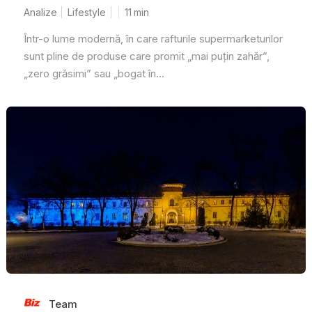
Analize
Lifestyle
11
min
Într-o lume modernă, în care rafturile supermarketurilor
sunt pline de produse care promit „mai puțin zahăr”,
„zero grăsimi” sau „bogat în...
Team