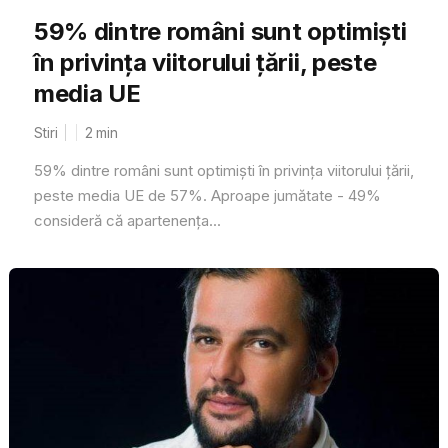
59% dintre români sunt optimiști
în privința viitorului țării, peste
media UE
Stiri
2
min
59% dintre români sunt optimiști în privința viitorului țării,
peste media UE de 57%. Aproape jumătate - 49%
consideră că apartenența...