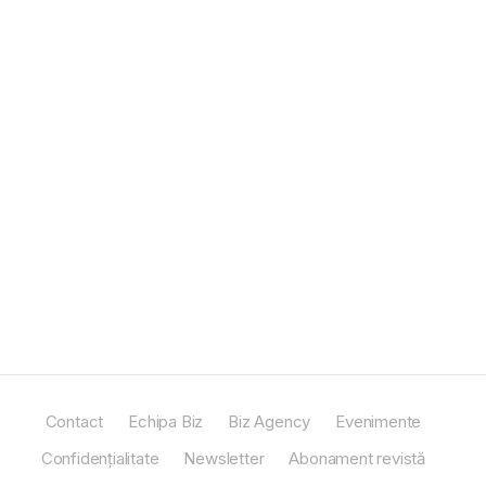
Contact
Echipa Biz
Biz Agency
Evenimente
Confidențialitate
Newsletter
Abonament revistă