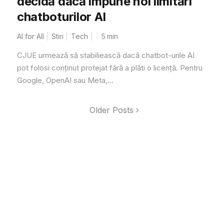
decidă dacă impune noi limitări
chatboturilor AI
AI for All
Stiri
Tech
5
min
CJUE urmează să stabiliească dacă chatbot-urile AI
pot folosi conținut protejat fără a plăti o licență. Pentru
Google, OpenAI sau Meta,...
Older Posts