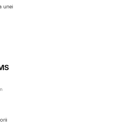
 unei
SMS
n
orii