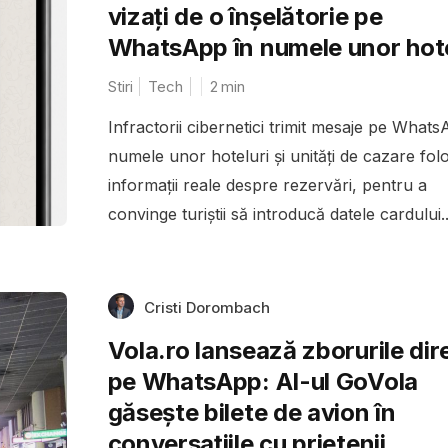
vizați de o înșelătorie pe
WhatsApp în numele unor hote
Stiri
Tech
2
min
Infractorii cibernetici trimit mesaje pe Whats
numele unor hoteluri și unități de cazare fol
informații reale despre rezervări, pentru a
convinge turiștii să introducă datele cardului..
Cristi Dorombach
Vola.ro lansează zborurile dir
pe WhatsApp: AI-ul GoVola
găsește bilete de avion în
conversațiile cu prietenii