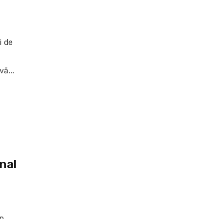
i de
ă...
anal
p