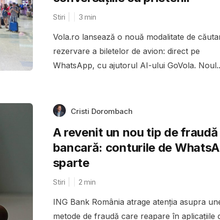
Stiri
3
min
Vola.ro lansează o nouă modalitate de căutar
rezervare a biletelor de avion: direct pe
WhatsApp, cu ajutorul AI-ului GoVola. Noul..
Cristi Dorombach
A revenit un nou tip de fraudă
bancară: conturile de Whats
sparte
Stiri
2
min
ING Bank România atrage atenția asupra une
metode de fraudă care reapare în aplicațiile 