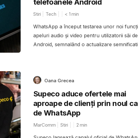
telefoanele Android
Stiri
Tech
< 1
min
WhatsApp a început testarea unor noi funcți
apeluri audio și video pentru utilizatorii săi de
Android, semnalând o actualizare semnificativ
Oana Grecea
Supeco aduce ofertele mai
aproape de clienți prin noul c
de WhatsApp
MarComm
Stiri
2
min
Supeco lansează canalul oficial de WhatsAp