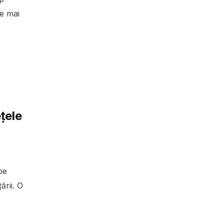
le mai
țele
pe
ării. O