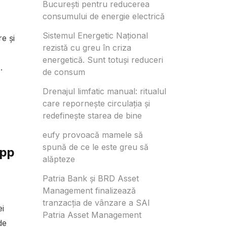
București pentru reducerea
consumului de energie electrică
Sistemul Energetic Național
e și
rezistă cu greu în criza
energetică. Sunt totuși reduceri
.
de consum
Drenajul limfatic manual: ritualul
care repornește circulația și
redefinește starea de bine
eufy provoacă mamele să
spună de ce le este greu să
App
alăpteze
Patria Bank și BRD Asset
Management finalizează
tranzacția de vânzare a SAI
i
Patria Asset Management
de