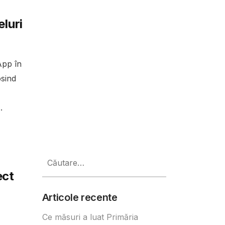
luri
App în
osind
.
Caută
după:
ect
Articole recente
Ce măsuri a luat Primăria