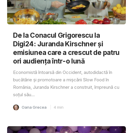
De la Conacul Grigorescu la
Digi24: Juranda Kirschner și
emisiunea care a crescut de patru
ori audiența într-o lună
Economistă întoarsă din Occident, autodidactă în
bucătărie și promotoare a mișcării Slow Food în
România, Juranda Kirschner a construit, împreună cu
soțul său...
Oana Grecea
4
min