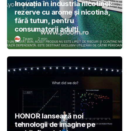
Inovația în industria nicotinei:
rezerve cu arome și nicotină,
fără tutun, pentru
consumatorii adulți
Team
2
min
HONOR lansează noi
tehnologii de imagine pe