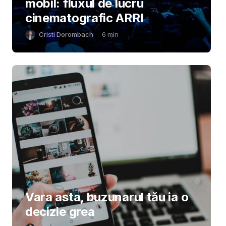
mobil: fluxul de lucru
cinematografic ARRI
Cristi Dorombach
6
min
Vara asta, buzunarul tău ia o
decizie grea