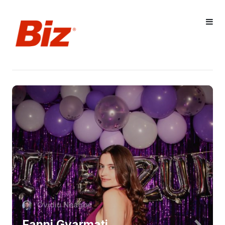
Ovidiu Neagoe
Fanni Gyarmati,