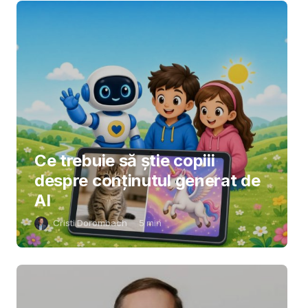
Ce trebuie să știe copiii
despre conținutul generat de
AI
Cristi Dorombach
5
min