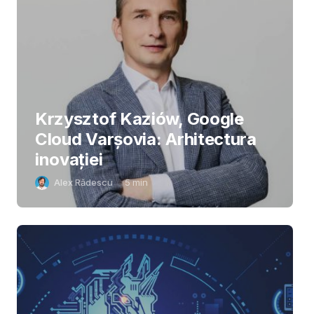
Krzysztof Kaziów, Google
Cloud Varșovia: Arhitectura
inovaţiei
Alex Rădescu
5
min