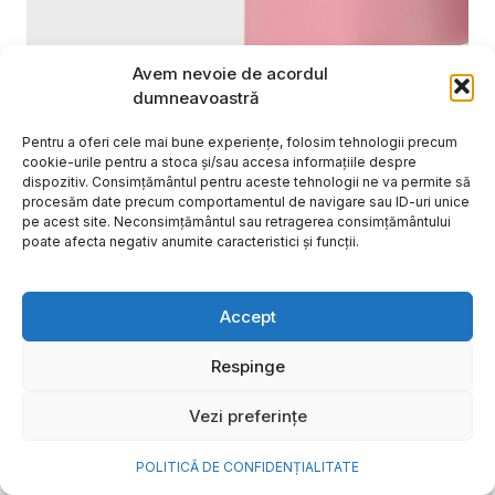
Avem nevoie de acordul
dumneavoastră
Pentru a oferi cele mai bune experiențe, folosim tehnologii precum
cookie-urile pentru a stoca și/sau accesa informațiile despre
dispozitiv. Consimțământul pentru aceste tehnologii ne va permite să
procesăm date precum comportamentul de navigare sau ID-uri unice
pe acest site. Neconsimțământul sau retragerea consimțământului
poate afecta negativ anumite caracteristici și funcții.
Cum transformi cele mai
frumoase amintiri ale verii într-
Accept
o bijuterie Pandora pe care o
Respinge
porți zi de zi
Vezi preferințe
Vara este, pentru mulți dintre noi, anotimpul în care
se întâmplă cele mai importante lucruri. Plecăm în
POLITICĂ DE CONFIDENȚIALITATE
vacanțe pe care le planificăm luni...