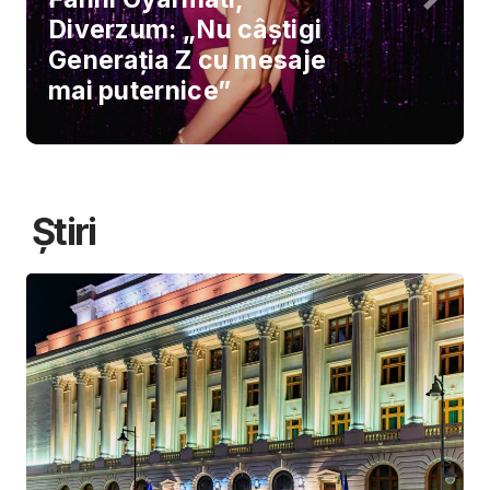
Diverzum: „Nu câștigi
Generația Z cu mesaje
mai puternice”
Știri