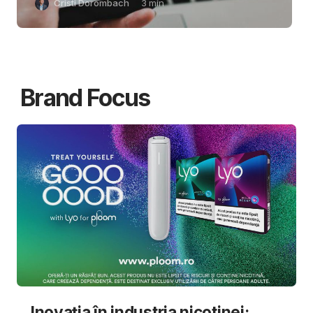
Cristi Dorombach
3
min
Brand Focus
Inovația în industria nicotinei: