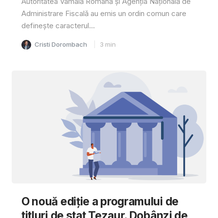
Autoritatea Vamală Română și Agenția Națională de
Administrare Fiscală au emis un ordin comun care
definește caracterul...
Cristi Dorombach
3
min
O nouă ediție a programului de
titluri de stat Tezaur. Dobânzi de