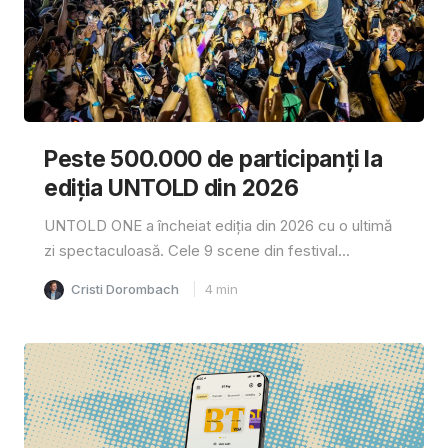
Peste 500.000 de participanți la
ediția UNTOLD din 2026
UNTOLD ONE a încheiat ediția din 2026 cu o ultimă
zi spectaculoasă. Cele 9 scene din festival...
Cristi Dorombach
4
min