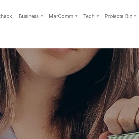
 Check
Business
MarComm
Tech
Proiecte Biz