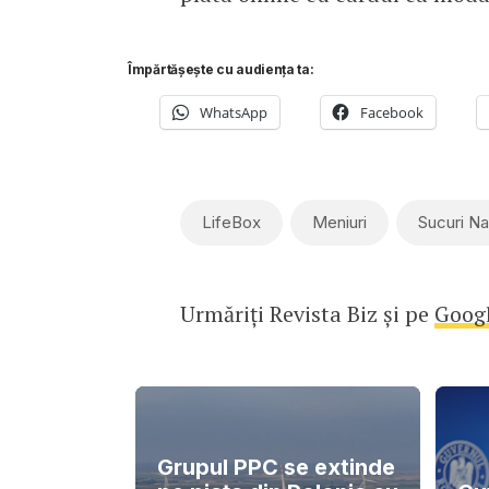
Împărtășește cu audiența ta:
WhatsApp
Facebook
LifeBox
Meniuri
Sucuri Na
Urmăriți Revista Biz și pe
Goog
Grupul PPC se extinde