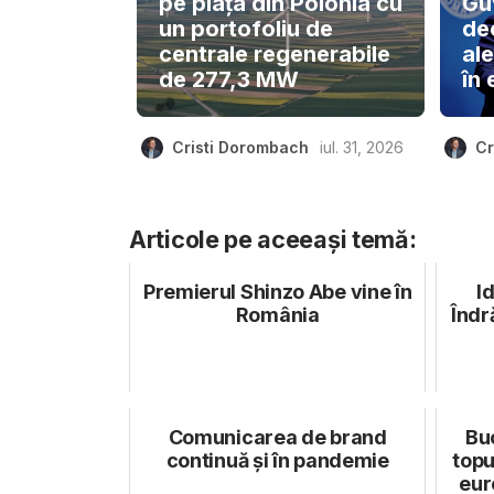
pe piața din Polonia cu
Gu
un portofoliu de
de
centrale regenerabile
ale
de 277,3 MW
în 
Cristi Dorombach
iul. 31, 2026
Cr
Articole pe aceeași temă:
Premierul Shinzo Abe vine în
I
România
Îndr
Comunicarea de brand
Buc
continuă și în pandemie
topu
eur