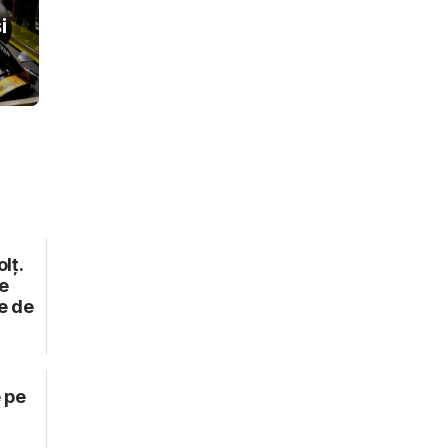
i
lț.
e
e de
 pe