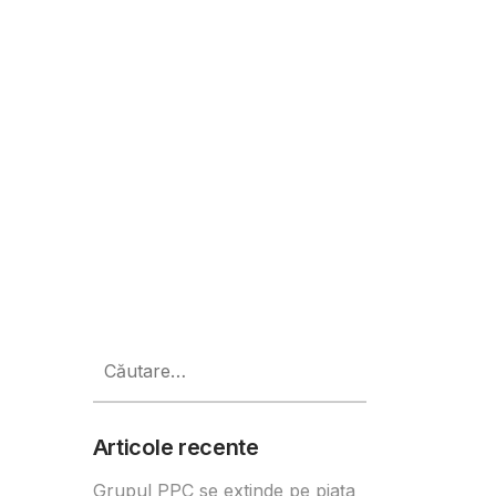
 viață sănătos
Caută
după:
Articole recente
Grupul PPC se extinde pe piața