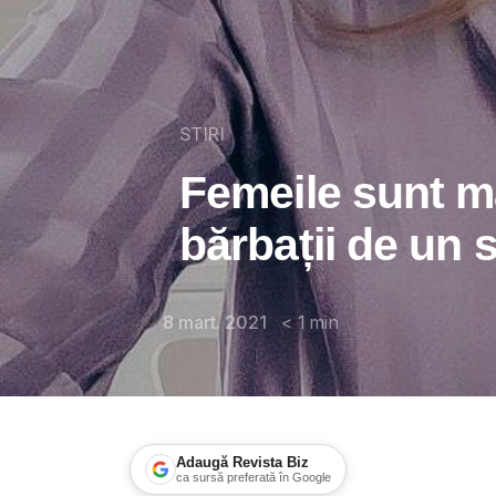
STIRI
Femeile sunt m
bărbații de un s
8 mart. 2021
< 1
min
Adaugă Revista Biz
ca sursă preferată în Google