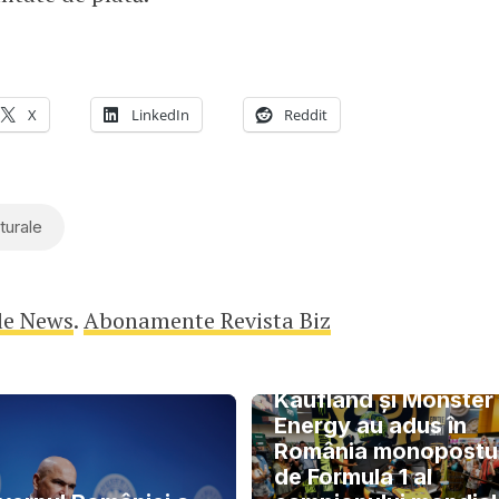
X
LinkedIn
Reddit
turale
le News
.
Abonamente Revista Biz
Kaufland și Monster
Energy au adus în
România monopostu
de Formula 1 al