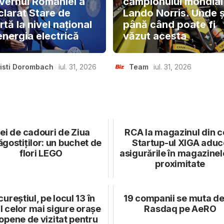
vernul României a
campionului mondial
clarat Stare de
Lando Norris. Unde ș
rtă la nivel național
până când poate fi
energia electrică
văzut acesta
isti Dorombach
iul. 31, 2026
Team
iul. 31, 2026
dei de cadouri de Ziua
RCA la magazinul din co
ăgostiților: un buchet de
Startup-ul XIGA aduc
flori LEGO
asigurările în magazinel
proximitate
ureștiul, pe locul 13 în
19 companii se muta de
l celor mai sigure orașe
Rasdaq pe AeRO
opene de vizitat pentru