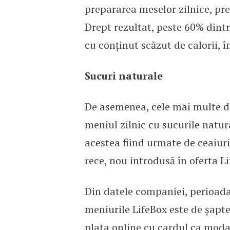
prepararea meselor zilnice, pre
Drept rezultat, peste 60% dint
cu conținut scăzut de calorii, 
Sucuri naturale
De asemenea, cele mai multe di
meniul zilnic cu sucurile natura
acestea fiind urmate de ceaiuri
rece, nou introdusă în oferta Li
Din datele companiei, perioad
meniurile LifeBox este de șapte
plata online cu cardul ca modal