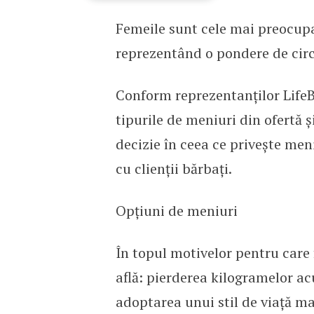
Femeile sunt cele mai preocupat
Femeile sunt mai preocup
reprezentând o pondere de circ
Conform reprezentanților LifeBo
tipurile de meniuri din ofertă 
decizie în ceea ce privește meni
cu clienții bărbați.
Opțiuni de meniuri
În topul motivelor pentru care
află: pierderea kilogramelor ac
adoptarea unui stil de viață m