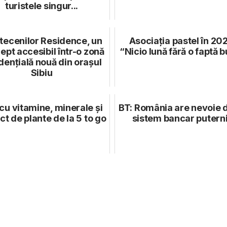
turistele singur...
ecenilor Residence, un
Asociația pastel în 20
ept accesibil într-o zonă
“Nicio lună fără o faptă 
dențială nouă din orașul
Sibiu
cu vitamine, minerale și
BT: România are nevoie 
ct de plante de la 5 to go
sistem bancar putern