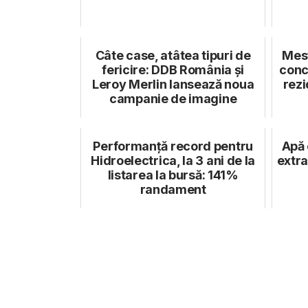
Câte case, atâtea tipuri de
Mest
fericire: DDB România și
conc
Leroy Merlin lansează noua
rezi
campanie de imagine
Performanță record pentru
Apă 
Hidroelectrica, la 3 ani de la
extra
listarea la bursă: 141%
randament