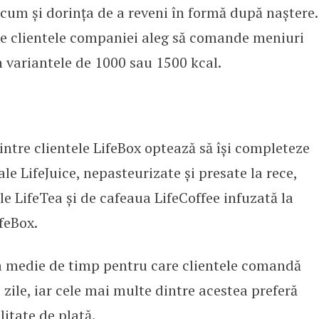
cum și dorința de a reveni în formă după naștere.
re clientele companiei aleg să comande meniuri
în variantele de 1000 sau 1500 kcal.
ntre clientele LifeBox optează să își completeze
le LifeJuice, nepasteurizate și presate la rece,
le LifeTea și de cafeaua LifeCoffee infuzată la
feBox.
a medie de timp pentru care clientele comandă
 zile, iar cele mai multe dintre acestea preferă
itate de plată.