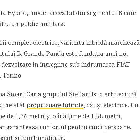
a Hybrid, model accesibil din segmentul B care
nde Panda Hybrid
către un public mai larg.
nii complet electrice, varianta hibridă marchează
tului B. Grande Panda este fundația unei noi
e dezvoltate în întregime sub îndrumarea FIAT
, Torino.
a Smart Car a grupului Stellantis, o arhitectură
sține atât
propulsoare hibride
, cât și electrice. Cu
e de 1,76 metri și o înălțime de 1,58 metri,
r garantează confortul pentru cinci persoane,
igent și funcționalitate.