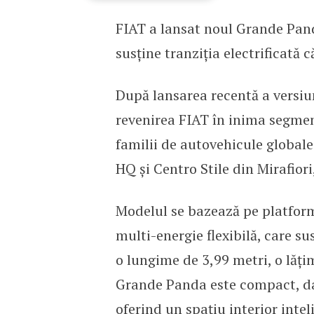
FIAT a lansat noul Grande Pand
FIAT lansează noul Gra
susține tranziția electrificată 
După lansarea recentă a versiu
revenirea FIAT în inima segmen
familii de autovehicule global
HQ și Centro Stile din Mirafiori
Modelul se bazează pe platform
multi-energie flexibilă, care su
o lungime de 3,99 metri, o lățim
Grande Panda este compact, da
oferind un spațiu interior intel