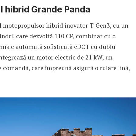
l hibrid Grande Panda
l motopropulsor hibrid inovator T-Gen3, cu un
ilindri, care dezvoltă 110 CP, combinat cu o
nsmisie automată sofisticată eDCT cu dublu
integrează un motor electric de 21 kW, un
de comandă, care împreună asigură o rulare lină,