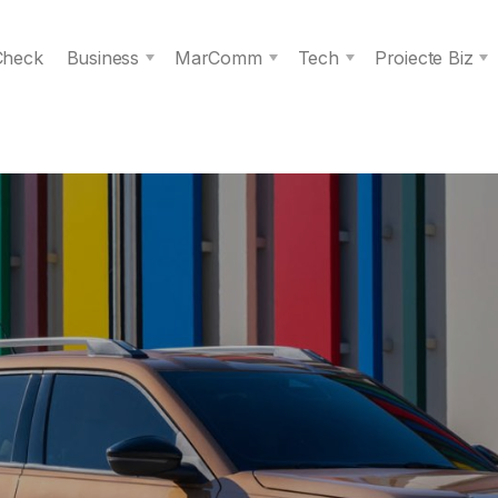
 Check
Business
MarComm
Tech
Proiecte Biz