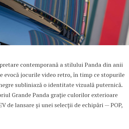
rpretare contemporană a stilului Panda din anii
e evocă jocurile video retro, în timp ce stopurile
negre subliniază o identitate vizuală puternică.
opriul Grande Panda grație culorilor exterioare
V de lansare și unei selecții de echipări — POP,