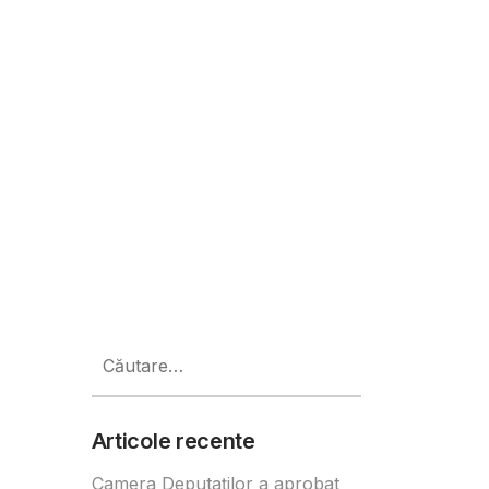
Caută
după:
Articole recente
Camera Deputaților a aprobat