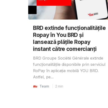
BRD extinde funcționalitățile
Ropay în You BRD și
lansează plățile Ropay
instant către comercianți
BRD Groupe Société Générale extinde
funcționalitățile disponibile prin serviciul
RoPay în aplicația mobilă YOU BRD.
Astfel, pe...
Team
2
min