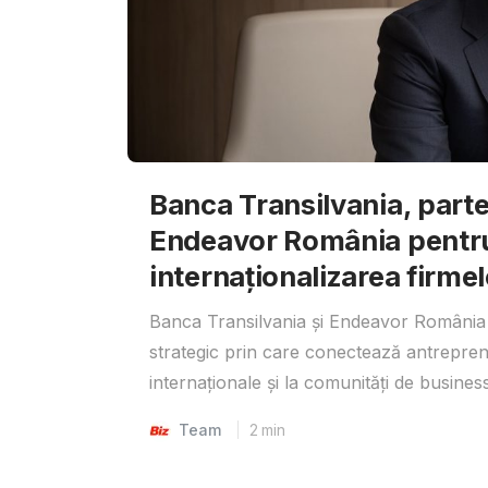
Banca Transilvania, parte
Endeavor România pentr
internaționalizarea firmel
Banca Transilvania și Endeavor România 
strategic prin care conectează antrepreno
internaționale și la comunități de business
Team
2
min