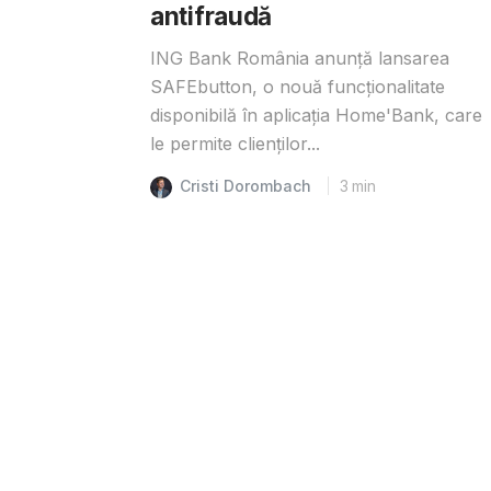
antifraudă
ING Bank România anunță lansarea
SAFEbutton, o nouă funcționalitate
disponibilă în aplicația Home'Bank, care
le permite clienților...
Cristi Dorombach
3
min