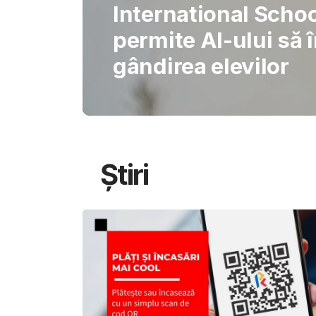
Gabriel Barliga
Oana Gheorghiu: Cu
pentru schimbare
Știri