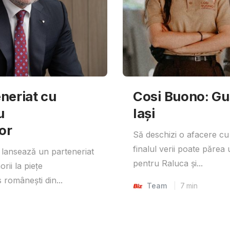
neriat cu
Cosi Buono: Gust
u
Iași
or
Să deschizi o afacere cu
finalul verii poate părea 
lansează un parteneriat
pentru Raluca și...
rii la piețe
 românești din...
Team
7
min