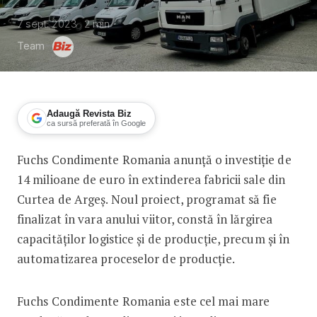
7 sept. 2023
2
min
Team
Adaugă Revista Biz
ca sursă preferată în Google
Fuchs Condimente Romania anunță o investiție de
Fuchs Condimente Romania investește 1
14 milioane de euro în extinderea fabricii sale din
Curtea de Argeș. Noul proiect, programat să fie
finalizat în vara anului viitor, constă în lărgirea
capacităților logistice și de producție, precum și în
automatizarea proceselor de producție.
Fuchs Condimente Romania este cel mai mare