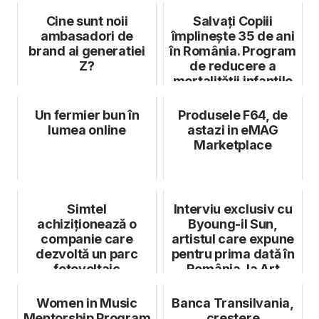
Cine sunt noii
Salvați Copiii
ambasadori de
împlinește 35 de ani
brand ai generatiei
în România. Program
Z?
de reducere a
mortalității infantile
Un fermier bun în
Produsele F64, de
lumea online
astazi in eMAG
Marketplace
Simtel
Interviu exclusiv cu
achiziționează o
Byoung-il Sun,
companie care
artistul care expune
dezvoltă un parc
pentru prima dată în
fotovoltaic
România, la Art
Safari
Women in Music
Banca Transilvania,
Mentorship Program
creștere