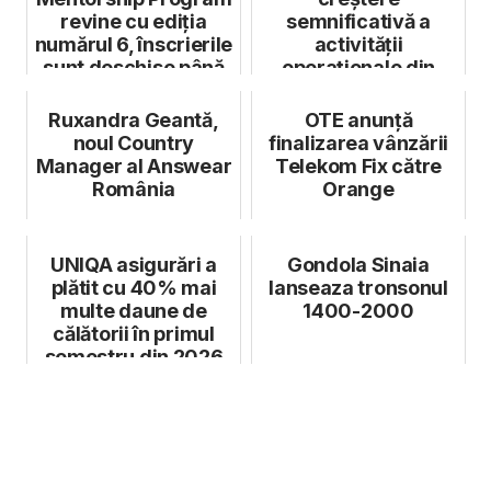
revine cu ediția
semnificativă a
numărul 6, înscrierile
activității
sunt deschise până
operaționale din
pe 10 a...
România și
Republica Moldo...
Ruxandra Geantă,
OTE anunță
noul Country
finalizarea vânzării
Manager al Answear
Telekom Fix către
România
Orange
UNIQA asigurări a
Gondola Sinaia
plătit cu 40% mai
lanseaza tronsonul
multe daune de
1400-2000
călătorii în primul
semestru din 2026