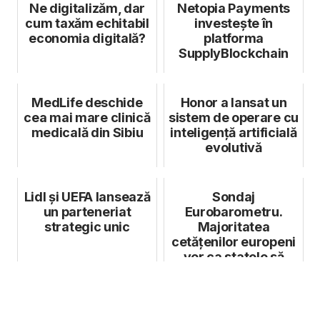
Ne digitalizăm, dar
Netopia Payments
cum taxăm echitabil
investeşte în
economia digitală?
platforma
SupplyBlockchain
MedLife deschide
Honor a lansat un
cea mai mare clinică
sistem de operare cu
medicală din Sibiu
inteligență artificială
evolutivă
Lidl și UEFA lansează
Sondaj
un parteneriat
Eurobarometru.
strategic unic
Majoritatea
cetățenilor europeni
vor ca statele să
acționeze mai unit în
fața ...