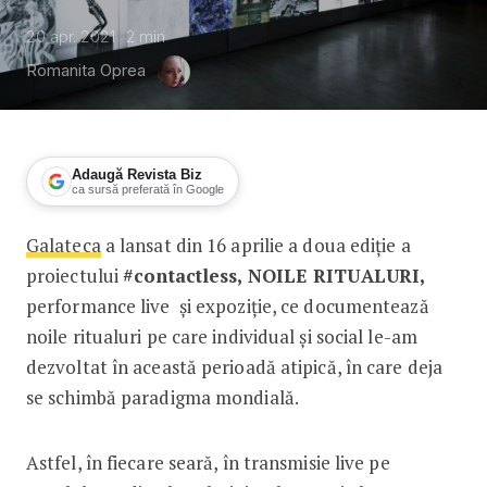
20 apr. 2021
2
min
Romanita Oprea
Adaugă Revista Biz
ca sursă preferată în Google
Galateca
a lansat din 16 aprilie a doua ediţie a
Galateca a lansat #contactless NOI
proiectului
#contactless, NOILE RITUALURI,
performance live şi expoziţie, ce documentează
noile ritualuri pe care individual și social le-am
dezvoltat în această perioadă atipică, în care deja
se schimbă paradigma mondială.
Astfel, în fiecare seară, în transmisie live pe