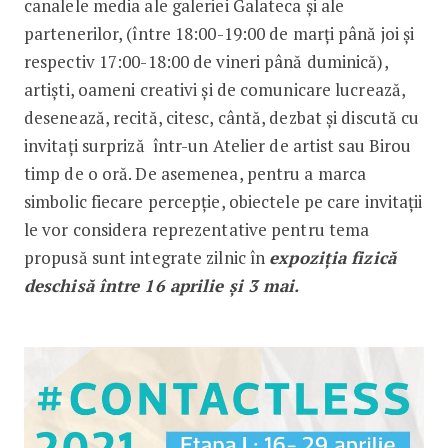
canalele media ale galeriei Galateca și ale
partenerilor, (între 18:00-19:00 de marţi până joi şi
respectiv 17:00-18:00 de vineri până duminică),
artiști, oameni creativi și de comunicare lucrează,
desenează, recită, citesc, cântă, dezbat și discută cu
invitați surpriză într-un Atelier de artist sau Birou
timp de o oră. De asemenea, pentru a marca
simbolic fiecare percepție, obiectele pe care invitaţii
le vor considera reprezentative pentru tema
propusă sunt integrate zilnic în
expoziția fizică
deschisă între 16 aprilie şi 3 mai.