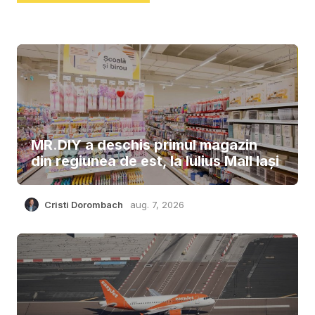
MR.DIY a deschis primul magazin
din regiunea de est, la Iulius Mall Iași
Cristi Dorombach
aug. 7, 2026