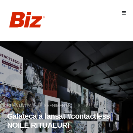
CREATIVITATE
EVENIMENTE
STIRI
Galateca a lansat #contactless
NOILE RITUALURI