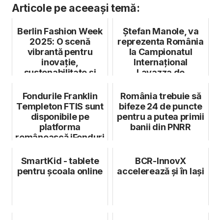
Articole pe aceeași temă:
Berlin Fashion Week
Ștefan Manole, va
2025: O scenă
reprezenta România
vibrantă pentru
la Campionatul
inovație,
Internațional
sustenabilitate și
Lavazza de
incluziune
preparare al cafelei
Fondurile Franklin
România trebuie să
Templeton FTIS sunt
bifeze 24 de puncte
disponibile pe
pentru a putea primii
platforma
banii din PNRR
românească iFonduri
SmartKid - tablete
BCR-InnovX
pentru școala online
accelerează și în Iași