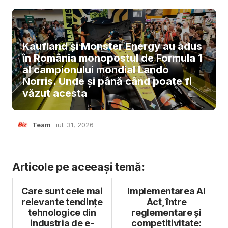
Kaufland și Monster Energy au adus
în România monopostul de Formula 1
al campionului mondial Lando
Norris. Unde și până când poate fi
văzut acesta
Team
iul. 31, 2026
Articole pe aceeași temă:
Care sunt cele mai
Implementarea AI
relevante tendințe
Act, între
tehnologice din
reglementare și
industria de e-
competitivitate: