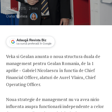
20 apr. 2015
2
min
Oana Voinea
Adaugă Revista Biz
ca sursă preferată în Google
Veka si Gealan anunta o noua structura duala de
Gealan Romania are o noua structur
management pentru Gealan Romania, de la 1
aprilie – Gabriel Nicolaescu în functia de Chief
Financial Officer, alaturi de Aurel Vlaicu, Chief
Operating Officer.
Noua strategie de management nu va avea nicio
influenta asupra functionarii independente a celor