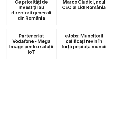
Ce priorități de
Marco Giudici, noul
investiții au
CEO al Lidl România
directorii generali
din România
Parteneriat
eJobs: Muncitorii
Vodafone - Mega
calificați revin în
Image pentru soluții
forță pe piața muncii
IoT