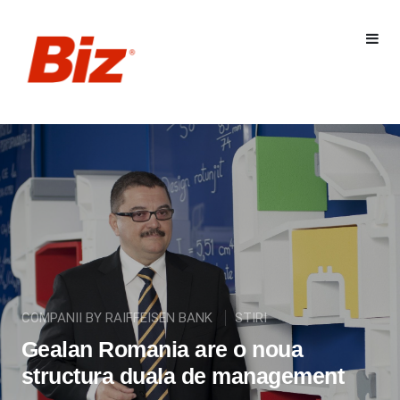
COMPANII BY RAIFFEISEN BANK
STIRI
Gealan Romania are o noua
structura duala de management