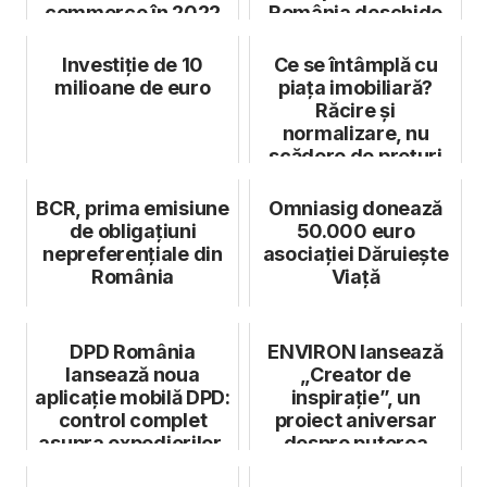
commerce în 2022
România deschide
dialogul european
Investiție de 10
Ce se întâmplă cu
milioane de euro
piața imobiliară?
Răcire și
normalizare, nu
scădere de prețuri
BCR, prima emisiune
Omniasig donează
de obligațiuni
50.000 euro
nepreferențiale din
asociației Dăruiește
România
Viață
DPD România
ENVIRON lansează
lansează noua
„Creator de
aplicație mobilă DPD:
inspirație”, un
control complet
proiect aniversar
asupra expedierilor,
despre puterea
direct de pe te...
exemplului