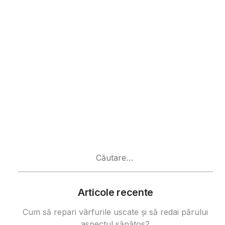
Caută
după:
Articole recente
Cum să repari vârfurile uscate și să redai părului
aspectul sănătos?