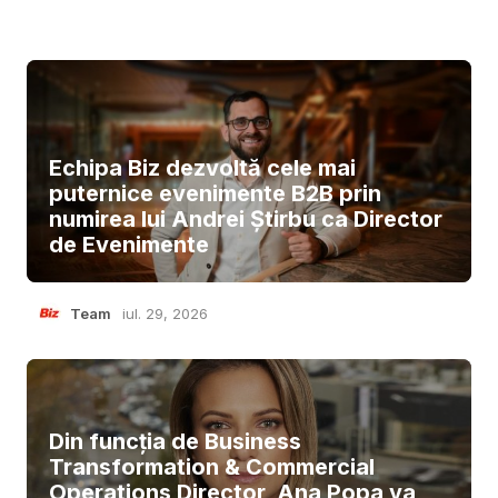
Echipa Biz dezvoltă cele mai
puternice evenimente B2B prin
numirea lui Andrei Știrbu ca Director
de Evenimente
Team
iul. 29, 2026
Din funcția de Business
Transformation & Commercial
Operations Director, Ana Popa va