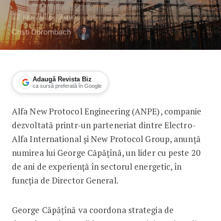
22 iun. 2026
3
min
Cristi Dorombach
Adaugă Revista Biz
ca sursă preferată în Google
Alfa New Protocol Engineering (ANPE), companie
George Căpățînă, numit CEO la Alfa 
dezvoltată printr-un parteneriat dintre Electro-
Alfa International și New Protocol Group, anunță
numirea lui George Căpățînă, un lider cu peste 20
de ani de experiență în sectorul energetic, în
funcția de Director General.
George Căpățînă va coordona strategia de