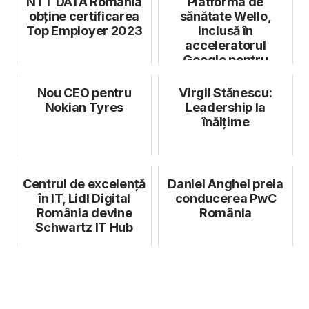
NTT DATA Romania
Platforma de
obține certificarea
sănătate Wello,
Top Employer 2023
inclusă în
acceleratorul
Google pentru
startup-uri
Nou CEO pentru
Virgil Stănescu:
Nokian Tyres
Leadership la
înălțime
Centrul de excelență
Daniel Anghel preia
în IT, Lidl Digital
conducerea PwC
România devine
România
Schwartz IT Hub