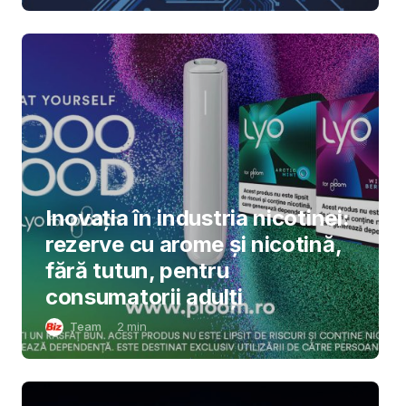
Inovația în industria nicotinei:
rezerve cu arome și nicotină,
fără tutun, pentru
consumatorii adulți
Team
2
min