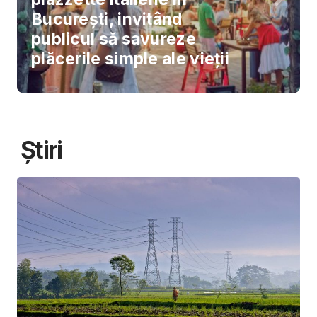
București, invitând
publicul să savureze
plăcerile simple ale vieții
Știri