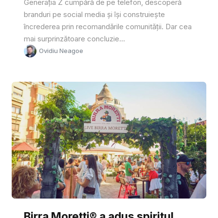
Generația Z cumpără de pe telefon, descoperă
branduri pe social media și își construiește
încrederea prin recomandările comunității. Dar cea
mai surprinzătoare concluzie...
Ovidiu Neagoe
Birra Moretti® a adus spiritul