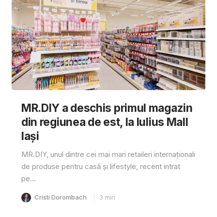
MR.DIY a deschis primul magazin
din regiunea de est, la Iulius Mall
Iași
MR.DIY, unul dintre cei mai mari retaileri internaționali
de produse pentru casă și lifestyle, recent intrat
pe...
Cristi Dorombach
3
min