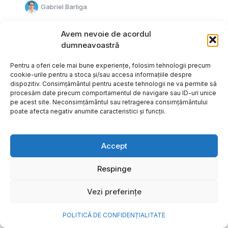
Gabriel Barliga
Avem nevoie de acordul
dumneavoastră
Pentru a oferi cele mai bune experiențe, folosim tehnologii precum
cookie-urile pentru a stoca și/sau accesa informațiile despre
dispozitiv. Consimțământul pentru aceste tehnologii ne va permite să
procesăm date precum comportamentul de navigare sau ID-uri unice
pe acest site. Neconsimțământul sau retragerea consimțământului
poate afecta negativ anumite caracteristici și funcții.
Accept
Respinge
Cum transformi cele mai
Vezi preferințe
frumoase amintiri ale verii într-
o bijuterie Pandora pe care o
POLITICĂ DE CONFIDENȚIALITATE
porți zi de zi