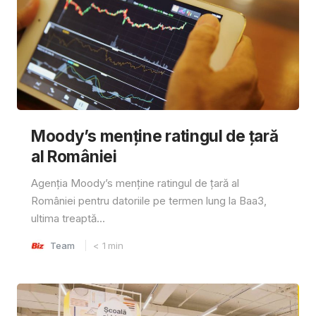
Moody’s menține ratingul de țară
al României
Agenția Moody’s menține ratingul de țară al
României pentru datoriile pe termen lung la Baa3,
ultima treaptă...
Team
< 1
min