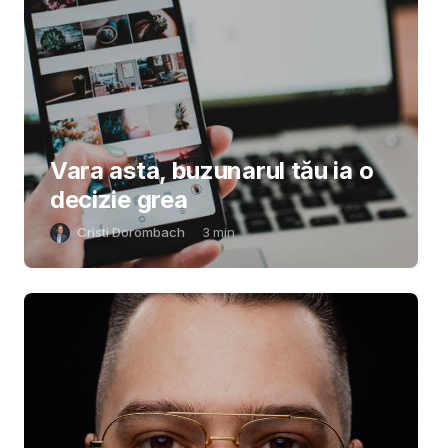
Vara asta, buzunarul tău ia o
decizie grea
Cristi Dorombach
3
min