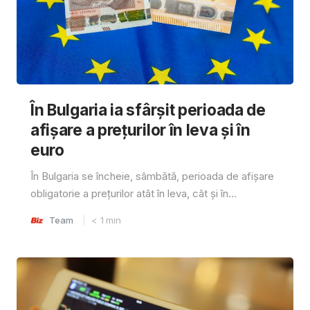
În Bulgaria ia sfârşit perioada de
afișare a prețurilor în ​​leva și în
euro
În Bulgaria se încheie, sâmbătă, perioada de afișare
obligatorie a prețurilor atât în ​​leva, cât și în...
Team
< 1
min