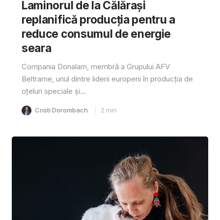
Laminorul de la Călărași
replanifică producția pentru a
reduce consumul de energie
seara
Compania Donalam, membră a Grupului AFV
Beltrame, unul dintre liderii europeni în producția de
oțeluri speciale și...
Cristi Dorombach
2
min