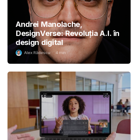
Andrei Manolache,
DesignVerse: Revoluția A.I. în
design digital
Alex Rădescu
4
min