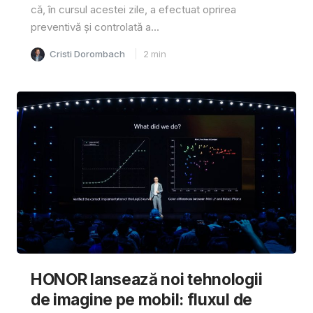
că, în cursul acestei zile, a efectuat oprirea
preventivă și controlată a...
Cristi Dorombach
2
min
HONOR lansează noi tehnologii
de imagine pe mobil: fluxul de