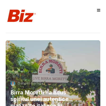
Gabriel Barliga
Birra Moretti® a adus
spiritul unei autentice
piazzette italiene în