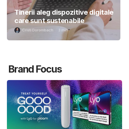
Tinerii aleg dispozitive digitale
care sunt sustenabile
Cristi Dorombach
3
min
Brand Focus