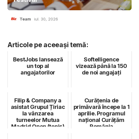
Team
iul. 30, 2026
Articole pe aceeași temă:
BestJobs lansează
Softelligence
un top al
vizează până la 150
angajatorilor
de noi angajați
Filip & Company a
Curățenia de
asistat Grupul Țiriac
primăvară începe la 1
la vânzarea
aprilie. Programul
turneelor Mutua
național Curățăm
Madrid Open (tenis)
România
și Acciona O...