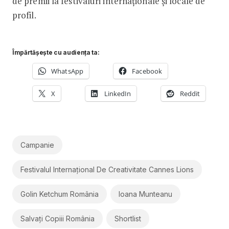
de premii la festivaluri internaționale și locale de
profil.
Împărtășește cu audiența ta:
WhatsApp
Facebook
X
LinkedIn
Reddit
Campanie
Festivalul Internațional De Creativitate Cannes Lions
Golin Ketchum România
Ioana Munteanu
Salvați Copiii România
Shortlist