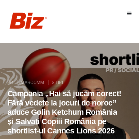
PR
MARCOMM
STIRI
Campania „Hai să jucăm corect!
Fără vedete la jocuri de noroc”
aduce Golin Ketchum România
și Salvați Copiii România pe
shortlist-ul Cannes Lions 2026