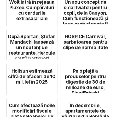
Wolt intră în rețeaua
Un nou concept de
Pluxee. Cumpărături
smartwatch pentru
cu cardurile
copii, de la Canyon.
extrasalariale
Cum funcționează și
la ce prețuri poate fi
...
După Spartan, Ștefan
HOSPICE Carnival,
Mandachi lansează
sarbatoarea pentru
un nou lanț de
clipe de normalitate
restaurante. Hercule
caută parteneri
francizaț...
Holisun estimează
Pe o piață a
cifră de afaceri de 10
produselor pentru
mil. lei în 2025
digestie de 30 de
milioane de euro,
PlantExtrakt
lansează VerdioGast
Cum afectează noile
În decembrie,
modificări fiscale
apartamentele de
piața saloanelor de
vânzare din România