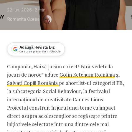
22 iun. 2026
2
min
Romanita Oprea
Adaugă Revista Biz
ca sursă preferată în Google
Campania „Hai să jucăm corect! Fără vedete la
Campania „Hai să jucăm corect! Fără 
jocuri de noroc” aduce
Golin Ketchum România
și
Salvați Copiii România
pe shortlist-ul categoriei PR,
la subcategoria Social Behaviour, la festivalul
internațional de creativitate Cannes Lions.
Proiectul construit în jurul unei teme cu impact
direct asupra adolescenților se regăsește printre
inițiativele selectate într-una dintre cele mai