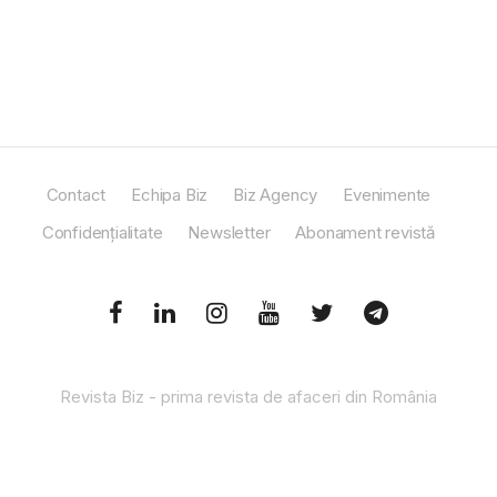
Contact
Echipa Biz
Biz Agency
Evenimente
Confidențialitate
Newsletter
Abonament revistă
Revista Biz - prima revista de afaceri din România