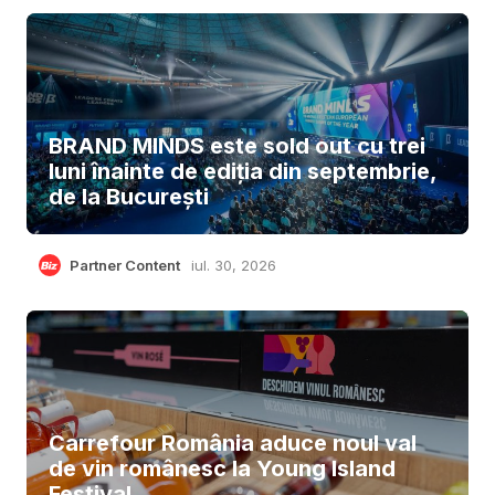
BRAND MINDS este sold out cu trei
luni înainte de ediția din septembrie,
de la București
Partner Content
iul. 30, 2026
Carrefour România aduce noul val
de vin românesc la Young Island
Festival