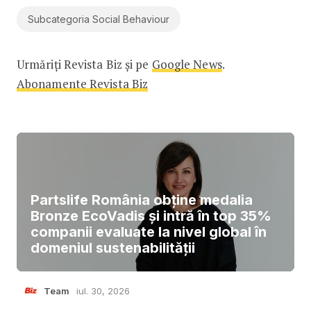
Subcategoria Social Behaviour
Urmăriți Revista Biz și pe
Google News
.
Abonamente Revista Biz
Partslife România obține medalia
Bronze EcoVadis și intră în top 35%
companii evaluate la nivel global în
domeniul sustenabilității
Team
iul. 30, 2026