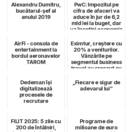
Alexandru Dumitru,
PwC: Impozitul pe
bucătarul-șef al
cifra de afaceri va
anului 2019
aduce în jur de 6,2
mld lei la buget, dar
va încetini economia
AirFi - consola de
Eximtur, creștere cu
entertainment la
20% a veniturilor.
bordul aeronavelor
Vânzările pe
TAROM
segmentul business
travel au crescut cu
30%
Dedeman își
„Fiecare e sigur de
digitalizează
adevarul lui”
procesele de
recrutare
FILIT 2025: 5 zile cu
Programe de
200 de întâlniri,
milioane de euro