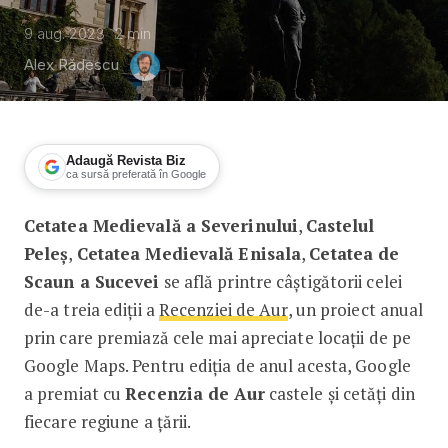
9 aug. 2023
2
min
Alex Rădescu
Adaugă Revista Biz
ca sursă preferată în Google
Cetatea Medievală a Severinului
,
Castelul
Google premiază cele mai populare ca
Peleș
,
Cetatea Medievală Enisala
,
Cetatea de
Scaun a Sucevei
se află printre câștigătorii celei
de-a treia ediții a
Recenziei de Aur
, un proiect anual
prin care premiază cele mai apreciate locații de pe
Google Maps. Pentru ediția de anul acesta, Google
a premiat cu
Recenzia de Aur
castele și cetăți din
fiecare regiune a țării.