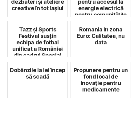
dezbateri și ateliere
pentru accesul la
creative în tot Iașiul
energie electrică
pentru comunitățile
defavorizate
Tazz și Sports
Romania in zona
Festival susțin
Euro: Calitatea, nu
echipa de fotbal
data
unificat a României
din cadrul Special
Olympics
Dobânzile la lei încep
Propunere pentru un
să scadă
fond local de
inovație pentru
medicamente