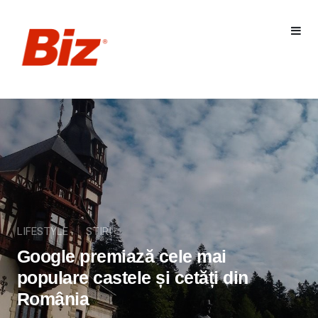
LIFESTYLE
STIRI
Google premiază cele mai
populare castele și cetăți din
România