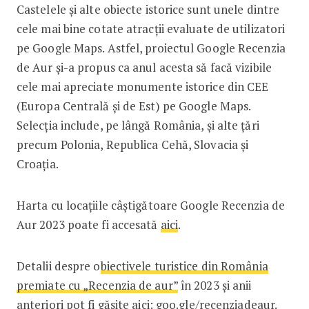
Castelele și alte obiecte istorice sunt unele dintre
cele mai bine cotate atracții evaluate de utilizatori
pe Google Maps. Astfel, proiectul Google Recenzia
de Aur și-a propus ca anul acesta să facă vizibile
cele mai apreciate monumente istorice din CEE
(Europa Centrală și de Est) pe Google Maps.
Selecția include, pe lângă România, și alte țări
precum Polonia, Republica Cehă, Slovacia și
Croația.
Harta cu locațiile câștigătoare Google Recenzia de
Aur 2023 poate fi accesată
aici
.
Detalii despre o
biectivele turistice din România
premiate cu „Recenzia de aur”
în 2023 și anii
anteriori pot fi găsite aici:
goo.gle/recenziadeaur
.