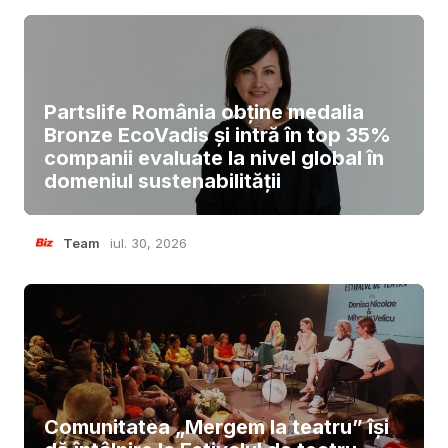
Partslife România obține medalia
Bronze EcoVadis și intră în top 35%
companii evaluate la nivel global în
domeniul sustenabilității
Team
iul. 30, 2026
Comunitatea „Mergem la teatru” își