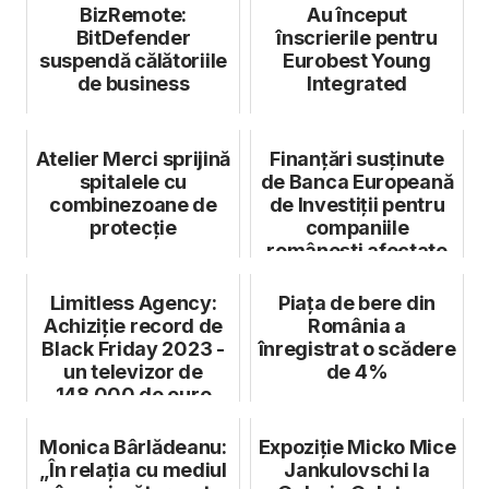
BizRemote:
Au început
BitDefender
înscrierile pentru
suspendă călătoriile
Eurobest Young
de business
Integrated
Atelier Merci sprijină
Finanțări susținute
spitalele cu
de Banca Europeană
combinezoane de
de Investiții pentru
protecție
companiile
românești afectate
de pandemi...
Limitless Agency:
Piața de bere din
Achiziție record de
România a
Black Friday 2023 -
înregistrat o scădere
un televizor de
de 4%
148.000 de euro
Monica Bârlădeanu:
Expoziție Micko Mice
„În relația cu mediul
Jankulovschi la