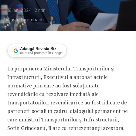
18 ian. 2024
2
min
Cristi Dorombach
Adaugă Revista Biz
ca sursă preferată în Google
La propunerea Ministerului Transporturilor și
Guvernul a aprobat acte normative pri
Infrastructurii, Executivul a aprobat actele
normative prin care au fost soluționate
revendicările cu rezolvare imediată ale
transportatorilor, revendicări ce au fost ridicate de
partenerii sociali în cadrul dialogului permanent pe
care ministrul Transporturilor și Infrastructurii,
Sorin Grindeanu, îl are cu reprezentanții acestora.