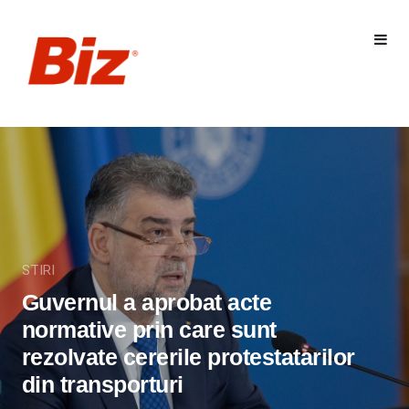
STIRI
Guvernul a aprobat acte
normative prin care sunt
rezolvate cererile protestatarilor
din transporturi