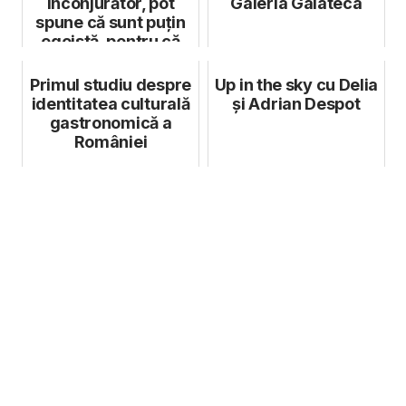
înconjurător, pot
Galeria Galateca
spune că sunt puțin
egoistă, pentru că
fa...
Primul studiu despre
Up in the sky cu Delia
identitatea culturală
și Adrian Despot
gastronomică a
României