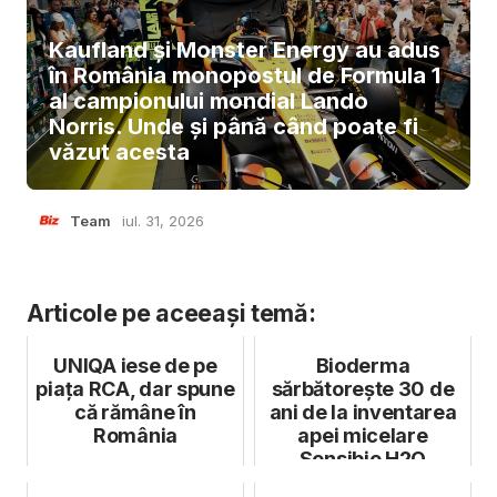
Kaufland și Monster Energy au adus
în România monopostul de Formula 1
al campionului mondial Lando
Norris. Unde și până când poate fi
văzut acesta
Team
iul. 31, 2026
Articole pe aceeași temă:
UNIQA iese de pe
Bioderma
piața RCA, dar spune
sărbătorește 30 de
că rămâne în
ani de la inventarea
România
apei micelare
Sensibio H2O