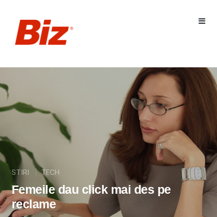
STIRI
TECH
Femeile dau click mai des pe
reclame