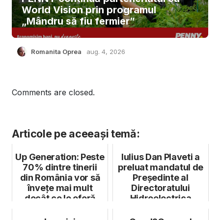
World Vision prin programul
„Mândru să fiu fermier”
Romanita Oprea
aug. 4, 2026
Comments are closed.
Articole pe aceeași temă:
Up Generation: Peste
Iulius Dan Plaveti a
70% dintre tinerii
preluat mandatul de
din România vor să
Președinte al
învețe mai mult
Directoratului
decât ce le oferă
Hidroelectrica
școala