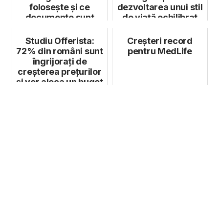
folosește și ce
dezvoltarea unui stil
documente sunt
de viață echilibrat
necesare
Studiu Offerista:
Creșteri record
72% din români sunt
pentru MedLife
îngrijorați de
creșterea prețurilor
și vor aloca un buget
mai ...