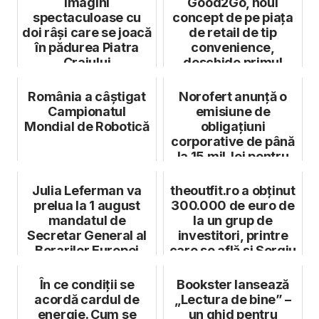
Imagini
Good2Go, noul
spectaculoase cu
concept de pe piața
doi râși care se joacă
de retail de tip
în pădurea Piatra
convenience,
Craiului
deschide primul
magazin dintre cele
...
România a câștigat
Norofert anunță o
Campionatul
emisiune de
Mondial de Robotică
obligațiuni
corporative de până
la 15 mil. lei pentru
susținerea inves...
Julia Leferman va
theoutfit.ro a obținut
prelua la 1 august
300.000 de euro de
mandatul de
la un grup de
Secretar General al
investitori, printre
Berarilor Europei
care se află și Sergiu
...
În ce condiții se
Bookster lansează
acordă cardul de
„Lectura de bine” –
energie. Cum se
un ghid pentru