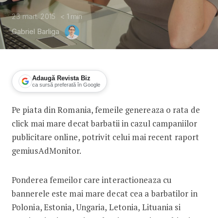
23 mart. 2015
< 1
min
Gabriel Barliga
Adaugă Revista Biz
ca sursă preferată în Google
Pe piata din Romania, femeile genereaza o rata de
Femeile dau click mai des pe reclame
click mai mare decat barbatii in cazul campaniilor
publicitare online, potrivit celui mai recent raport
gemiusAdMonitor.
Ponderea femeilor care interactioneaza cu
bannerele este mai mare decat cea a barbatilor in
Polonia, Estonia, Ungaria, Letonia, Lituania si